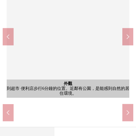
共有部分
共有部分
外觀
外觀
外觀
外觀
外觀
到超市·便利店步行6分鐘的位置。近鄰有公園，是能感到自然的居
是室內一部分新翻修。翻新內容：2023年1月Cross，地板張替、廚
[垃圾堆放處]始自於動物的受害，垃圾的流出，不用擔心高湯。為
鋼筋混凝土造地上5階建Mansion。該當住戸位於5樓部分頂樓。通
是地上5層樓鋼筋混凝土結構的Mansion。大阪單軌電車彩都線"豐
[腳踏車停放處]是Mansion用地裡面的腳踏車停放處。不因為從屬
是地上5層的Mansion。如果到超市步行6分鐘，并且到小學步行6
茨木市立豐川中學(約1420m)
茨木市立郡山小學(約410m)
AL . PLAZA茨木(約2160m)
食彩市場郡山(約420m)
茨木郡山郵局(約440m)
楸野醫院(約350m)
停車場
外觀
其他
[停車場]是用地裡面的Mansion專用的停車場。請詢問詳細。
為在前面道路，人行道被維修保養放心，可以享受散步。
是帶租約房屋。一定如感興趣,歡迎請隨時聯繫我們。
分鐘是育兒家庭容易渡過的居住環境。
於屋頂所以被暴露於風雨而能要保管。
能確保透氣性甚至衛生面放心。
川站"步行26分鐘的交通指南。
房，洗臉，廁所，門交換
風、陽光良好度。
步行18分鐘。
步行27分鐘。
步行6分鐘。
步行6分鐘。
步行6分鐘。
步行5分鐘。
住環境。