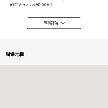
0年租金收入：錢660,000日圆
0表面投報率：約10.1%
■ 2023年1月新翻修
查看評論
――――――――――――――・・・・
○ Cross，地板張替
○廚房，洗臉，廁所，門交換
■ 推薦重點--------------・・・・
周邊地圖
○ 風景、光照為5樓部分，朝南良好
○ 通風為南北兩面陽台良好
○ 約19.5張塌塌米寬敞的LDK
○ 浴室、廁所有窗，換氣良好
○ 主卧室是約8張塌塌米面積