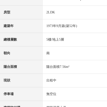
房型
2LDK
建築年
1973年9月築(築52年)
總樓層數
5樓/地上5層
朝向
南
陽台面積
陽台面積7.56m²
現狀
出租中
停車場
無空位