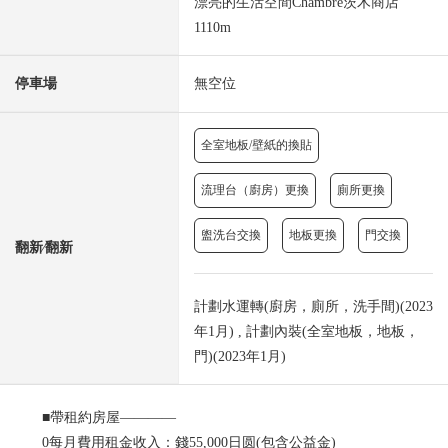
漂亮的生活空間Chambre茨木商店
1110m
停車場
無空位
全室地板/壁紙的換貼
流理台（廚房）更換
廁所更換
盥洗台交換
地板更換
門交換
翻新⁄翻新
計劃水運轉(廚房，廁所，洗手間)(2023
年1月) , 計劃內裝(全室地板，地板，
門)(2023年1月)
■帶租約房屋—―――
0每月費用租金收入：錢55,000日圆(包含公益金)