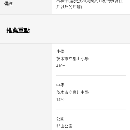
出租中(需交接租賃契約) 總戶數(含住
備註
戶以外的店鋪)
推薦重點
小學
茨木市立郡山小學
410m
中學
茨木市立豐川中學
1420m
公園
郡山公園