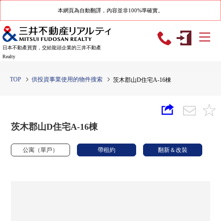
本網頁為自動翻譯，內容並非100%準確實。
日本不動產買賣，交給龍頭企業的三井不動產
Realty
TOP
供投資事業使用的物件搜索
茨木郡山D住宅A-16棟
茨木郡山D住宅A-16棟
公寓（單戶）
帶租約
翻新＆改裝