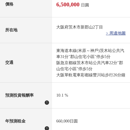
6,500,000
價格
日圓
大阪府茨木市新郡山2丁目
所在地
> 周邊地圖
東海道本線(米原～神戶)茨木站公共汽
車31分"郡山住宅小區"停歩5分
交通
阪急京都線茨木市站公共汽車22分"郡
山住宅小區"停歩5分
大阪單軌電車彩都線豐川站步行26分鐘
預測投資報酬率
10.1 %
!
年預測租金
660,000日圆
!