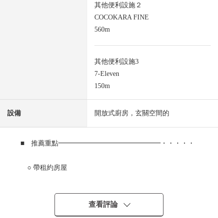
其他便利設施２
COCOKARA FINE
560m
其他便利設施3
7-Eleven
150m
設備
開放式廚房，玄關空間的
■ 推薦重點━━━━━━━━━━━━━━━・・・・・
○ 帶租約房屋
○ 每月費用租金106，000日圆
查看評論
○ 東南邊間