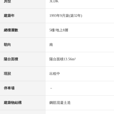
房型
3LDK
建築年
1993年9月築(築32年)
總樓層數
5樓/地上8層
朝向
南
陽台面積
陽台面積13.56m²
現狀
出租中
停車場
－
建築物結構
鋼筋混凝土造