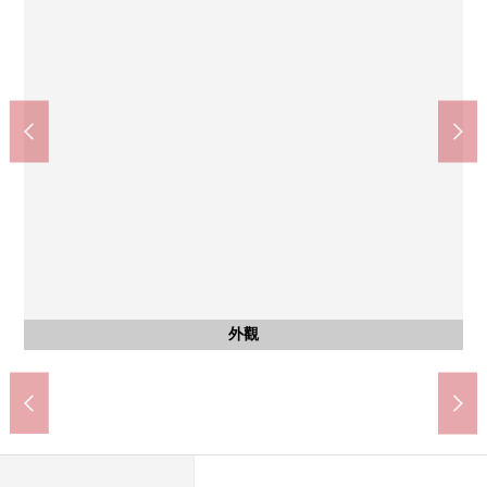
大阪Metro御堂筋線"久坐"車站(約640m)
JR阪和線"久坐"車站(約930m)
COCOKARA FINE(約560m)
東我孫子中學(約460m)
刈田北小學(約570m)
久坐公園(約680m)
關西超市(約770m)
7-Eleven(約150m)
停車場
外觀
外觀
入口
其他
外觀
外觀
外觀
外觀
外觀
外觀
外觀