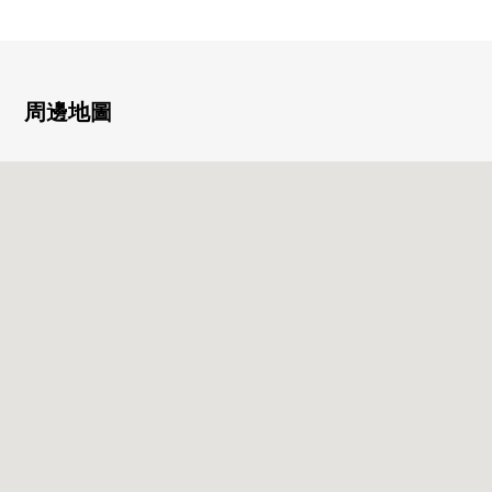
○ 3LDK
○ 大阪Metro御堂筋線"久坐"車站步行8分鐘
周邊地圖
○ JR阪和線"久坐"車站步行12分鐘