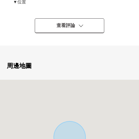
▼位置
・JR東海道本線"小田原"車站步行7分鐘
・小田急小田原線"小田原"車站步行7分鐘
・2線路能利用，便於通勤、上學
查看評論
▼土地的特徴
・位於建築面積比80%、容積率300%近鄰商業區的土地
・不是有建築條件的土地
能在喜歡的廠商、建築公司建造
周邊地圖
▼周邊環境
・到Lawson小田原竹的花店約250m
・到OdakyuOX小田原商店約440m
・到小田原市立新小學約390m
■ 在找想要的家方面給予幫助的━━━━━・・・
房屋的詳細、需討論是如感興趣,歡迎請隨時聯繫我們。