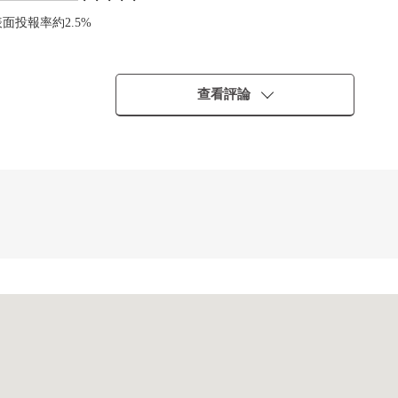
━━━━━━━・・・・・
表面投報率約2.5%
查看評論
(在使用費無償，私人使用面積裡面含有)
・・