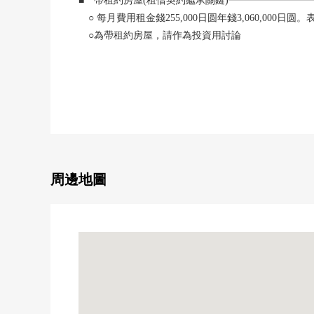
■ 帶租約房屋(租借契約繼承關鍵)━━━━━━━━
○ 每月費用租金錢255,000日圆年錢3,060,000日圆。
○為帶租約房屋，請作為投資用討論
■ 房間的特徴━━━━━━━━━━━━━・・・・・
0 天花板高度最大約2,600mm(客廳飯廳，西式房間)
0 TES式地板暖氣(客廳飯廳)
○ 獨立型廚房有碗櫥
○ 食器洗淨乾燥機、垃圾處理器、1具凈水器型栓
0 附帶雨的日的也在洗衣活躍的浴室烘乾機的整體衛浴
周邊地圖
○ 在廁所洗手櫃台
○ 走入式鞋櫃有
○ 同住戸鄰接的約1.12平方公尺的東西專用的貯藏室
■ 物件概要━━━━━━━━━━━━━━━・・・
○ 東急目黒線"武藏小山"車站步行1分鐘