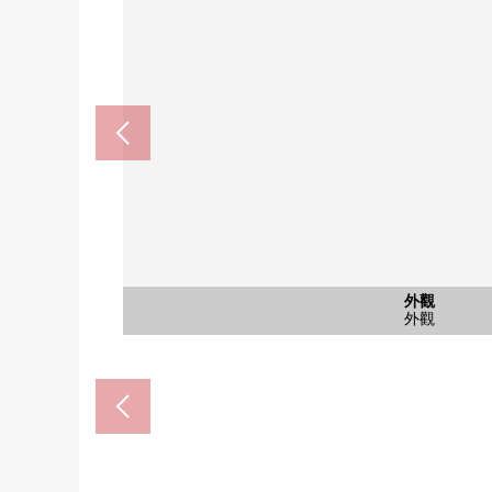
共有部分
共有部分
共有部分
共有部分
共有部分
外觀
入口
入口
入口
入口
入口
入口
入口
外觀
外觀
外觀
外觀
外觀
外觀
外觀
超市OZEKI武藏小山商店(約2
武藏小山站(東急目黒線)(約
品川區立荏原第一中學(約88
東急store武藏小山商店(約5
武藏小山手掌商店街(約80
品川區立後地小學(約480
品川小山3郵局(約250m
林試之森公園(約530m
Fitness Room
Sky Terrace
Sky Terrace
派對房
外觀
入口
入口
入口
入口
入口
入口
入口
走廊
外觀
外觀
外觀
外觀
外觀
外觀
外觀