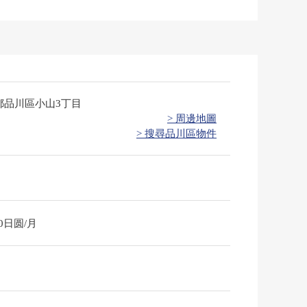
都品川區小山3丁目
> 周邊地圖
> 搜尋品川區物件
50日圆/月