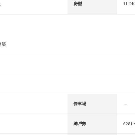
1LDK
房型
f
建築
－
停車場
628戶
總戶數