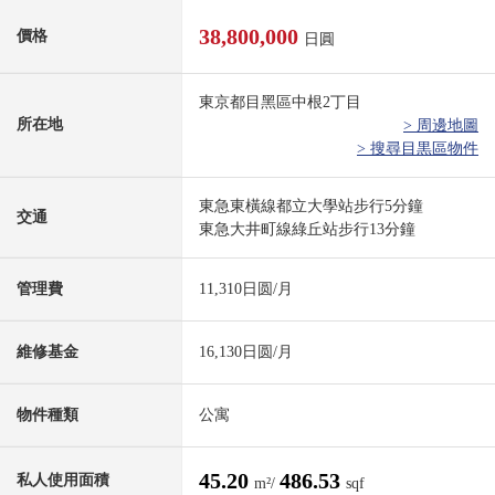
38,800,000
價格
日圓
東京都目黑區中根2丁目
所在地
> 周邊地圖
> 搜尋目黒區物件
東急東橫線都立大學站步行5分鐘
交通
東急大井町線綠丘站步行13分鐘
管理費
11,310日圆/月
維修基金
16,130日圆/月
物件種類
公寓
45.20
486.53
私人使用面積
m²/
sqf