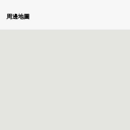
0有便於雨的日的洗衣的浴室換氣乾燥機
0附帶來客時便利的監視器的內部對講機
024小時都可以外出丟垃圾
周邊地圖
○可飼養寵物（有規定）
■室內翻新內容(2026年4月中旬實施)
0交換：廚房，公共汽車，盥洗台，廁所，門，熱水供應
器，
供水管，熱水供應管
0換貼：地板，Cross，層瓷磚
0NEW：內部對講機，照明器具
0House清洗