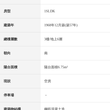
房型
1SLDK
建築年
1968年12月築(築57年)
總樓層數
3樓/地上6層
朝向
南
陽台面積
陽台面積6.75m²
現狀
空房
停車場
－
建築物結構
鋼筋混凝土造