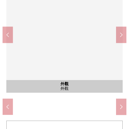
西式房間
公共汽車
共有部分
外觀
客廳
客廳
室內
室內
廚房
洗臉
廁所
門口
入口
外觀
西式房間(約5.5張塌塌米)
郵件箱、宅配保管櫃
中根公園(約330m)
多功能室
多功能室
公共汽車
外觀
客廳
客廳
廚房
洗臉
廁所
門口
入口
外觀