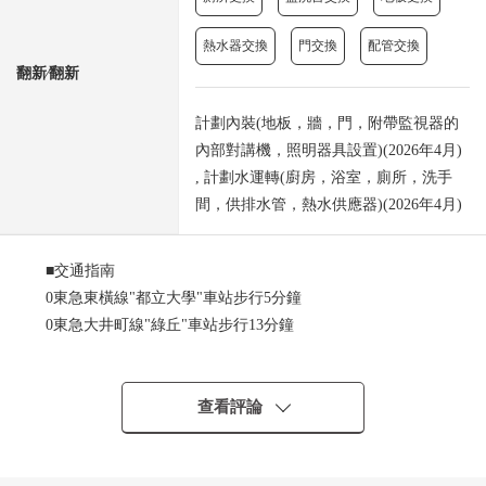
熱水器交換
門交換
配管交換
翻新⁄翻新
計劃內裝(地板，牆，門，附帶監視器的
內部對講機，照明器具設置)(2026年4月)
, 計劃水運轉(廚房，浴室，廁所，洗手
間，供排水管，熱水供應器)(2026年4月)
■交通指南
0東急東橫線"都立大學"車站步行5分鐘
0東急大井町線"綠丘"車站步行13分鐘
■推薦重點
0從"都立大學"車站步行5分鐘的良好地理位置
查看評論
0關於3樓部分，朝南的住戸，日照良好
0私人使用面積45.20平方公尺，1LDK+S型