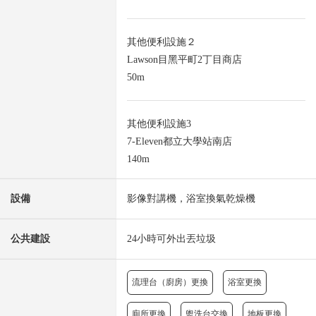
其他便利設施２
Lawson目黑平町2丁目商店
50m
其他便利設施3
7-Eleven都立大學站南店
140m
設備
影像對講機，浴室換氣乾燥機
公共建設
24小時可外出丟垃圾
流理台（廚房）更換
浴室更換
廁所更換
盥洗台交換
地板更換