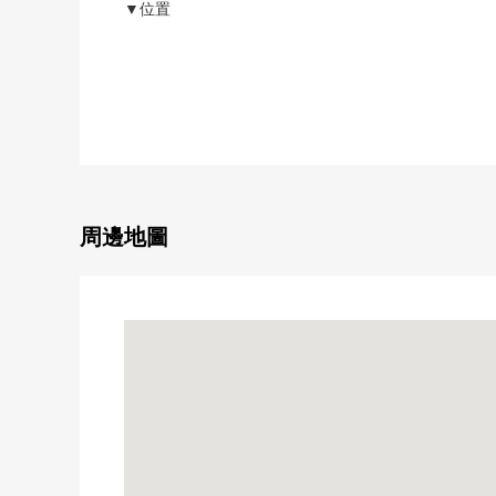
▼位置
・近鐵南大阪線"矢田"車站步行5分鐘
▼特徴
・鋼筋混凝土造地上4階建4樓部分
・16.43平方公尺、一間房
・光照關於採光房、朝南良好
・全部電化
周邊地圖