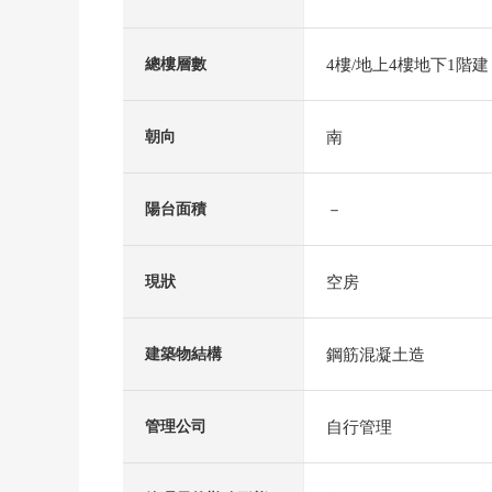
4樓/地上4樓地下1階建
總樓層數
南
朝向
－
陽台面積
空房
現狀
鋼筋混凝土造
建築物結構
自行管理
管理公司