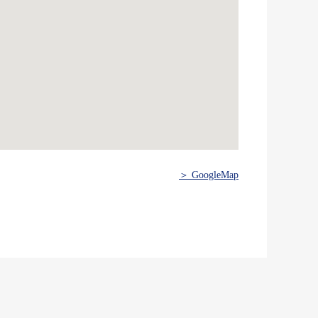
＞ GoogleMap