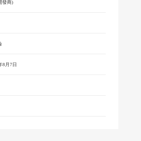
(開發商)
論
6年8月7日