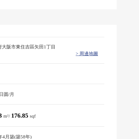
府大阪市東住吉區矢田1丁目
> 周邊地圖
0日圆/月
43
176.85
m²/
sqf
8年4月築(築58年)