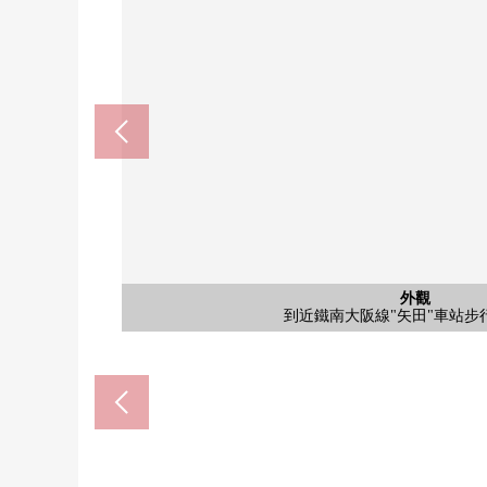
矢田站(近鐵南大阪線)(約40
食品館apuro矢田商店(約71
杉藥房久坐公園份店(約23
永存矢田商店(約250m
公共汽車
外觀
室內
風景
室內
風景
風景
到近鐵南大阪線"矢田"車站步
是來自西式房間的風景(網關
是室內從窗口望出去的景
是來自西式房間的風景
是來自西式房間的風景
開口部南向。
步行4分鐘。
步行5分鐘。
步行3分鐘。
步行9分鐘。
有淋浴
廚房
廁所