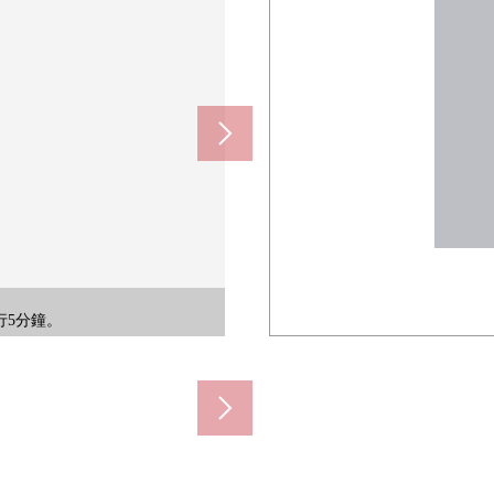
0m)
0m)
0m)
)
行5分鐘。
門)。
色。
。
。