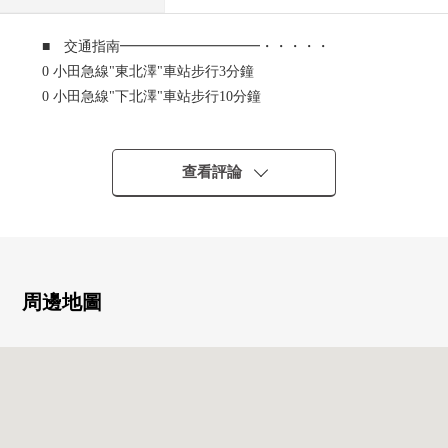
■ 交通指南━━━━━━━━━━・・・・・
0 小田急線"東北澤"車站步行3分鐘
0 小田急線"下北澤"車站步行10分鐘
0 井頭線"池之上"車站步行11分鐘
0 可2線路3車站利用
查看評論
■ 推薦重點━━━━━━━━━━・・・・・
0 在西南角地，光照良好
0 關於閒靜的住宅區，居住環境良好
0 平成25年築的東京組實施的注文建築
0 約19張塌塌米LDK
周邊地圖
■ LIFE信息━━━━━━━━━━・・・・・
0 全家便利店北澤3丁目商店步行3分鐘(約180m)
0 北澤市鎮禮堂步行6分鐘(約420m)
0 OZEKI下北澤商店步行6分鐘(約470m)
0 北澤公園步行3分鐘(約220m)