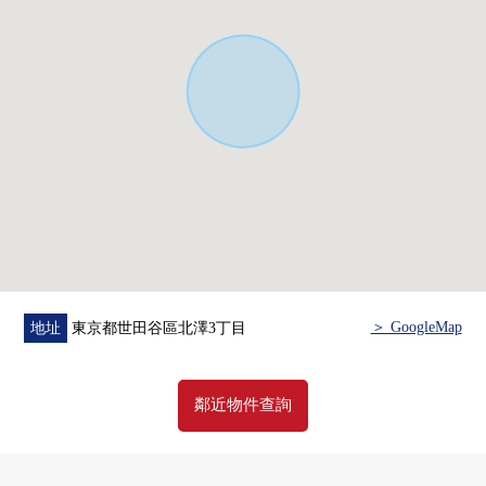
0 Mybasket北澤4丁目步行4分鐘(約270m)
＞ GoogleMap
地址
東京都世田谷區北澤3丁目
鄰近物件查詢