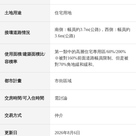
土地用途
住宅用地
南側：幅員約3.7m(公路)，西側：幅員約
接壤道路情況
3.6m(公路)
第一類中的高層住宅專用區/60%/200%
使用面積/建築面積比/
※被對160%前面道路幅員限制。但是被
容積率
對70%角地緩和緩和。
都市計畫
市街區域
交房時間/可入住時間
需討論
交易方式
仲介
更新日
2026年8月6日