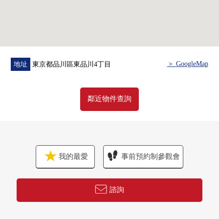
▼房間的特徴
・面向17樓部分東面的房間
・私人使用面積63.6平方公尺，3LDK型
・約13.0張塌塌米寬鬆的LDK
＞ GoogleMap
地址
東京都品川區東品川4丁目
・4.5張塌塌米部分為沃爾門打開，能要17.5張塌塌米LDK
・能瞭望客廳的開放式廚房
・收納豐富的嵌入式衣櫃有
鄰近物件查詢
・能使用供低中層階使用的電梯(～18樓)，能比較順利升降
・安靜，為適合海岸路和反對的房間定下來的居住環境
・遠眺能要8潮節的煙火(出自氣候、召開狀況的)
我的最愛
事前預約制參觀會
■ 在找想要的家方面給予幫助的━━━━━・・・
房屋的詳細、需討論是如感興趣,歡迎請隨時聯繫我們
諮詢