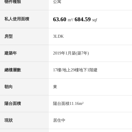
物件種類
公寓
63.60
684.59
私人使用面積
m²/
sqf
房型
3LDK
建築年
2019年1月築(築7年)
總樓層數
17樓/地上29樓地下1階建
朝向
東
陽台面積
陽台面積11.16m²
現狀
居住中