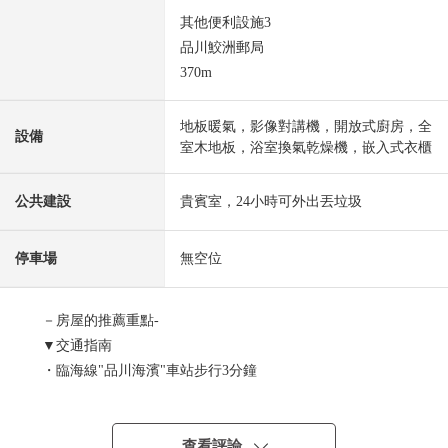
其他便利設施3
品川鮫洲郵局
370m
地板暖氣，影像對講機，開放式廚房，全
設備
室木地板，浴室換氣乾燥機，嵌入式衣櫃
公共建設
貴賓室，24小時可外出丟垃圾
停車場
無空位
－房屋的推薦重點-
▼交通指南
・臨海線"品川海濱"車站步行3分鐘
・京急本線"青物橫丁"車站步行9分鐘
・JR京浜東北線、東急大井町線"大井町"車站步行16分鐘
・能利用3車站4線路的位置
查看評論