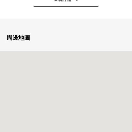
・JR山手線其他"品川"車站公共汽車13分"都立産業技術高
専品川校園前"停歩2分
▼Mansion的特徴
・天橋從品川海濱站直接連接
周邊地圖
・2019年1月築
・817戶總戶數的大規模的Tower Residence
・豐富的共用部分設施
圖書角·咖啡廳休息室·兒童房・
Sky Park·貴賓室其他
・在1樓Grand休息室設置門衛櫃台
・免震構造Tower Mansion
在地震的情況下，基礎上的免震裝置減輕猛烈的搖晃
・24小時有人管理和在線的安全系統
Mansion的防災Center，ALSOK保護Center，
電梯保守公司合作
・在各層設置垃圾堆放處
・可飼養寵物（有規定）