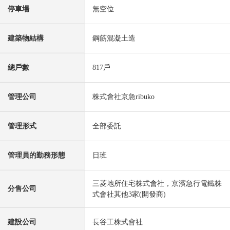
停車場
無空位
建築物結構
鋼筋混凝土造
總戶數
817戶
管理公司
株式會社京急ribuko
管理形式
全部委託
管理員的勤務形態
日班
三菱地所住宅株式會社，京濱急行電鐵株
分售公司
式會社其他3家(開發商)
建設公司
長谷工株式會社