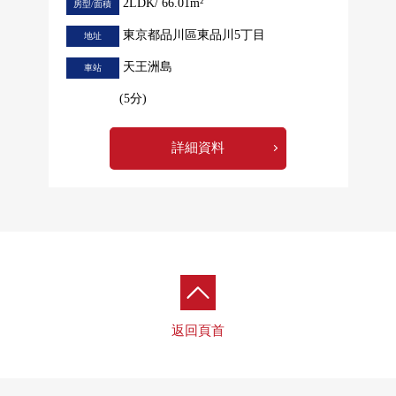
2LDK/ 66.01m²
房型/面積
東京都品川區東品川5丁目
地址
天王洲島
車站
(5分)
詳細資料
返回頁首