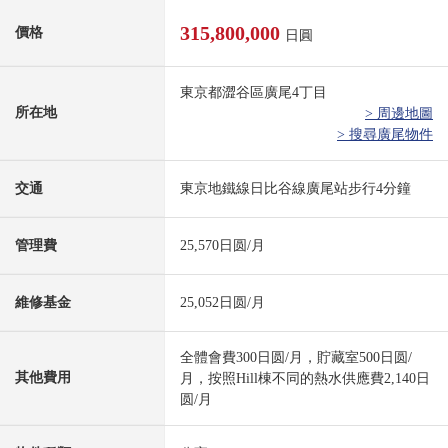
315,800,000
價格
日圓
東京都澀谷區廣尾4丁目
所在地
> 周邊地圖
> 搜尋廣尾物件
交通
東京地鐵線日比谷線廣尾站步行4分鐘
管理費
25,570日圆/月
維修基金
25,052日圆/月
全體會費300日圆/月，貯藏室500日圆/
其他費用
月，按照Hill棟不同的熱水供應費2,140日
圆/月