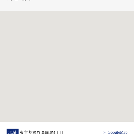
0因為面向全居室東南的所以陽光良好
0雙盆的盥洗台
0各居室有壁櫥收納
0因為沒有階下住戸所以孩子的有的家庭放心
0從屬於貯藏室
＞ GoogleMap
地址
東京都澀谷區廣尾4丁目