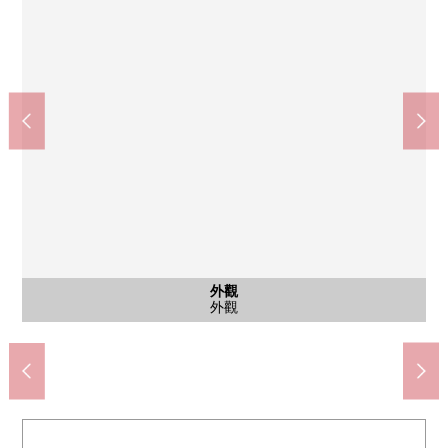
西式房間
西式房間
公共汽車
西式房間
共有部分
其他當地
外觀
風景
客廳
客廳
客廳
客廳
客廳
客廳
陽台
卧室
廚房
廁所
洗臉
卧室
門口
門口
外觀
其他
其他
用地裡面的銀行ATM
艾利賓戈
公共汽車
西式房間
西式房間
邸宅名牌
前面道路
V Garden
主卧室
主卧室
主卧室
外觀
風景
客廳
客廳
客廳
客廳
客廳
陽台
廚房
廁所
洗臉
門口
門口
外觀