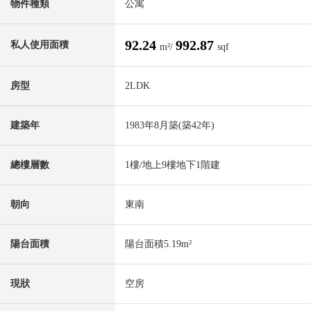
物件種類
公寓
92.24
992.87
私人使用面積
m²/
sqf
房型
2LDK
建築年
1983年8月築(築42年)
總樓層數
1樓/地上9樓地下1階建
朝向
東南
陽台面積
陽台面積5.19m²
現狀
空房