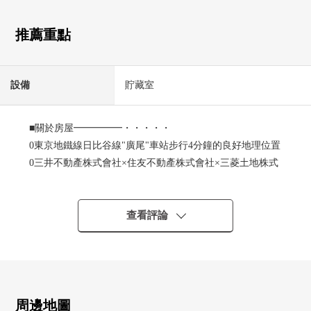
推薦重點
設備
貯藏室
■關於房屋━━━━━・・・・・
0東京地鐵線日比谷線"廣尾"車站步行4分鐘的良好地理位置
0三井不動產株式會社×住友不動產株式會社×三菱土地株式
會社其他開發商
0清水建設株式會社×株式會社大林組×大成建設株式會社×
株式會社鹿島建設其他施工
查看評論
0在廣尾佇立的Vintage Mansion
0出自支援舒適的生活的"集中控製中心"的24小時有人管理
0可飼養寵物(有細則)
■推薦重點━━━━━・・・・・
周邊地圖