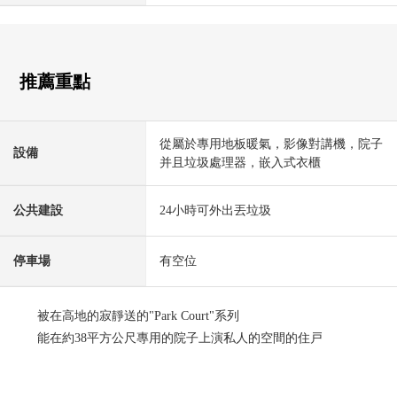
推薦重點
從屬於專用地板暖氣，影像對講機，院子
設備
并且垃圾處理器，嵌入式衣櫃
公共建設
24小時可外出丟垃圾
停車場
有空位
被在高地的寂靜送的"Park Court"系列
能在約38平方公尺專用的院子上演私人的空間的住戸
■ 房屋的特徴