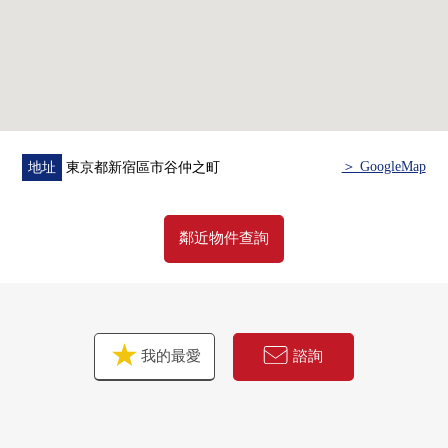
○ 從屬於約38平方公尺的東西專用的院子
○ 不為沒有預先階的住戸在意生活聲音，能居住在
○ 家務效率在雙方向流跡線的廚房高的設計
○ 有約3.8張塌塌米舒適的組合廚房
0有垃圾處理器，并且減輕每天的廚房垃圾處理的負擔
(2026年6月交換)
0洗碗機有
＞ GoogleMap
地址
東京都新宿區市谷仲之町
0對流式微波蘇烤爐有
○ 約2.2張塌塌米大型嵌入式衣櫃豐富的收藏
○ 有約8.8張塌塌米主卧室的舒適的計劃
鄰近物件查詢
○ 1620尺寸的有寬敞的浴室+窗的舒適的公共汽車時間
○ 在通風、換氣方面根據樓梯井、復數開口優秀的設計
我的最愛
諮詢