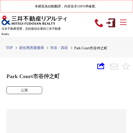
本網頁為自動翻譯，內容並非100%準確實。
日本不動產買賣，交給龍頭企業的三井不動產
Realty
TOP
居住用房屋搜尋
市谷・四谷
Park Court市谷仲之町
Park Court市谷仲之町
公寓