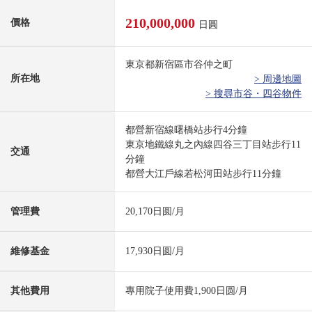
210,000,000
價格
日圓
東京都新宿區市谷仲之町
所在地
> 周邊地圖
> 搜尋市谷・四谷物件
都營新宿線曙橋站步行4分鐘
東京地鐵線丸之內線四谷三丁目站步行11
交通
分鐘
都營大江戶線若松河田站步行11分鐘
管理費
20,170日圆/月
維修基金
17,930日圆/月
其他費用
專用院子使用費1,900日圆/月