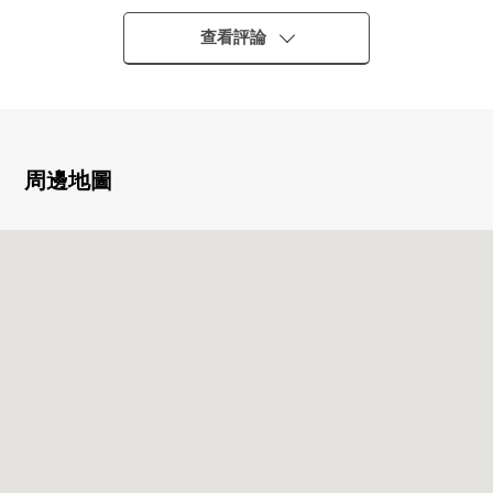
━━━━━━━━━━━━━━━・・・・・
○ 留有屋敷町的香氣的清靜的高地的宅邸地
查看評論
○ 能使用3線路3車站的位置
○ 三井房地產株式會社開發商的Park Court系列
○ 5層樓低層Residence
○ 作為穿戴原生岩的重厚的正面
○ 設計沃爾和大理石瓷磚的裝扮的入口
周邊地圖
○ 安心的三倍安全
○ 24小時安全系統
○ 附帶彩色電視監視器的內部對講機
○ 宅配保管櫃
○ 可丟垃圾24小時
○ 可飼養寵物（有規定）
■ 推薦重點━━━━━━━━━━━━━・・・・・
○ 天花板高度約2.45米的開放性的居住空間
○ 和出自約13.8張塌塌米LD+角櫥窗的明亮脫落感
○ 在陽台一側安置3間房間的waidofuronteji設計