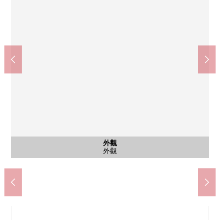
院子
為在約38平方公尺的東西專用的院子，用地裡有種植來自外面的
公共汽車
外觀
客廳
客廳
客廳
客廳
廚房
廚房
廚房
洗臉
洗臉
洗臉
廁所
門口
入口
入口
入口
入口
被配置多個，櫃台以及擱板收納豐富的組合廚房
被配置多個，櫃台以及擱板收納豐富的組合廚房
被配置多個，櫃台以及擱板收納豐富的組合廚房
有天花板高度2.45米的舒適的客廳飯廳空間
有天花板高度2.45米的舒適的客廳飯廳空間
因為設立角櫥窗所以實現舒服的開放感覺
因為設立角櫥窗所以實現舒服的開放感覺
有便於1620尺寸的浴室，換氣的窗
附帶三面鏡的收納豐富的洗手間
附帶三面鏡的收納豐富的洗手間
附帶三面鏡的收納豐富的洗手間
視線是不在意的設計
溫水衝洗在的馬桶座
外觀
門口
入口
入口
入口
入口