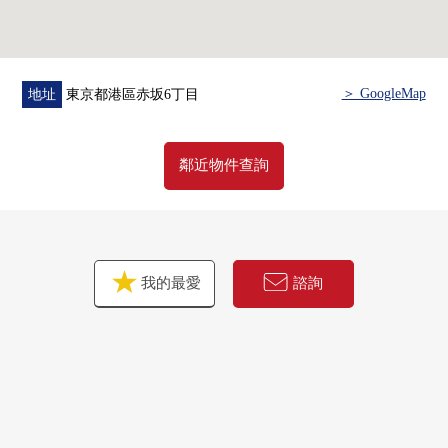
○ 充實的安全體制
・對雙層防盜門&電梯，采用著床的限制
・采用三菱地所地方自治團體的安全系統"LIFE
EYE'S"
＞ GoogleMap
地址
東京都港區赤坂6丁目
・門口門是可兩面用的鑰匙鎖&雙鎖頭
○ 能和重要的寵物一起渡過
鄰近物件查詢
我的最愛
諮詢