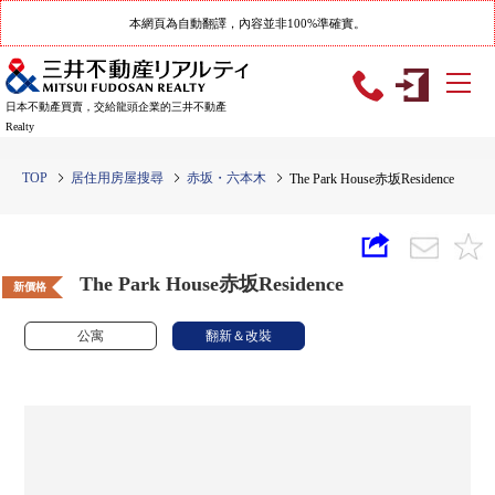
本網頁為自動翻譯，內容並非100%準確實。
日本不動產買賣，交給龍頭企業的三井不動產
Realty
TOP
居住用房屋搜尋
赤坂・六本木
The Park House赤坂Residence
The Park House赤坂Residence
新價格
公寓
翻新＆改裝