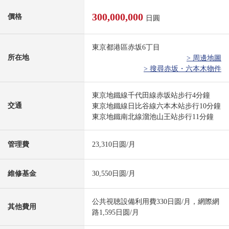
300,000,000
價格
日圓
東京都港區赤坂6丁目
所在地
> 周邊地圖
> 搜尋赤坂・六本木物件
東京地鐵線千代田線赤坂站步行4分鐘
交通
東京地鐵線日比谷線六本木站步行10分鐘
東京地鐵南北線溜池山王站步行11分鐘
管理費
23,310日圆/月
維修基金
30,550日圆/月
公共視聴設備利用費330日圆/月，網際網
其他費用
路1,595日圆/月