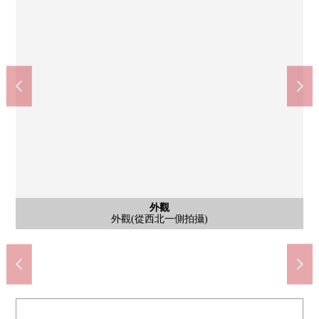
共有部分
共有部分
共有部分
共有部分
共有部分
共有部分
停車場
外觀
入口
入口
入口
外觀
入口
入口
入口
大廳
寵物洗腳場&垃圾場地
外觀(從西北一側拍攝)
外觀(從西南一側拍攝)
腳踏車停放處出入口
機械式停車場
腳踏車停放處
主要的路徑
1樓電梯間
7樓電梯間
宅配BOX
大門禮堂
大門大廳
西式房間
西式房間
西式房間
西式房間
西式房間
西式房間
公共汽車
副路徑
副入口
大門
大門
門口
門口
客廳
客廳
客廳
客廳
廚房
廚房
廚房
洗臉
廁所
其他