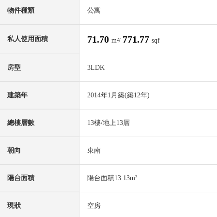
物件種類
公寓
71.70
771.77
私人使用面積
m²/
sqf
房型
3LDK
建築年
2014年1月築(築12年)
總樓層數
13樓/地上13層
朝向
東南
陽台面積
陽台面積13.13m²
現狀
空房