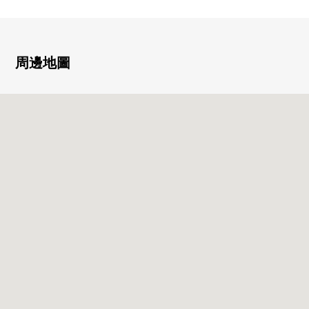
■翻新(2026年3月完畢)
[交換]
空調，熱水供應器，廁所，浴室，盥洗台，廚房，地板暖
氣，配電板
周邊地圖
[換貼]
地板，Cross
■ The Park House赤坂Residence
○ 2014年(2014年)1月築
○ 三菱地所住宅開發商的"The Park House"系列
○ 冰川神社位於綠豐富的居住環境的"赤坂6丁目"
○ 可6車站6線路利用的多路存取
○ "赤坂Sacas"，"東京中城"是步行範圍以內的良好地理位
置
○ 飯店式公寓分鐘
・在大廳入口，休息室空間
・共用走廊像飯店的內走廊設計