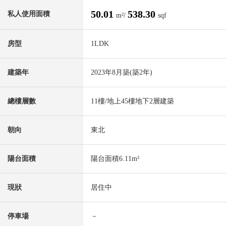
50.01
538.30
私人使用面積
m²/
sqf
房型
1LDK
建築年
2023年8月築(築2年)
總樓層數
11樓/地上45樓地下2層建築
朝向
東北
陽台面積
陽台面積6.11m²
現狀
居住中
停車場
－