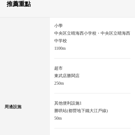
推薦重點
小學
中央区立晴海西小学校・中央区立晴海西
中学校
1100m
超市
東武店勝鬨店
250m
其他便利設施1
周邊設施
勝哄站(都營地下鐵大江戶線)
50m