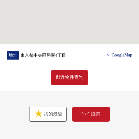
0到勝鬨BRT車站步行7分鐘(本車站新橋站4分)
○在商業設施LIFE，便利店，星巴克，各種餐廳
安置診所，辦公室的多彩的家
■ Mansion公共建設
○禮賓服務
○內走廊設計
＞ GoogleMap
地址
東京都中央區勝鬨4丁目
○免費的份額周期
○有人24小時的管理(夜間警衛)
○各層垃圾堆放處(利用可24小時)
鄰近物件查詢
■ 充實的共用設施(※部分收費)
Park Tower勝鬨 mid，South共用設施的互相利用可
・24小時無償運動健身房
我的最愛
諮詢
・休息室派對房
・電影院房其他