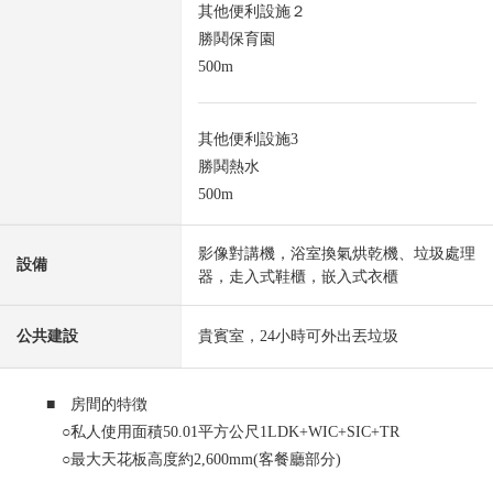
其他便利設施２
勝鬨保育園
500m
其他便利設施3
勝鬨熱水
500m
影像對講機，浴室換氣烘乾機、垃圾處理
設備
器，走入式鞋櫃，嵌入式衣櫃
公共建設
貴賓室，24小時可外出丟垃圾
■ 房間的特徴
○私人使用面積50.01平方公尺1LDK+WIC+SIC+TR
○最大天花板高度約2,600mm(客餐廳部分)
○組合廚房(垃圾處理器、凈水器、洗碗機有)