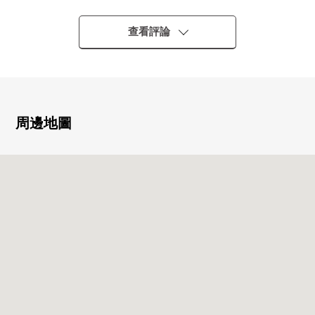
○1317尺寸的智能浴缸(浴室烘乾機有)
0存儲空間
查看評論
＊另外的1.40平方公尺的貯藏室(無償)
＊走入式鞋櫃
＊嵌入式衣櫃
＊在廚房碗櫥
＊毛巾收納處
周邊地圖
＊走廊收納
＊客廳收納
■ 翻新履歷(2025年4月完成)
0正用定製地毯在客餐廳部分保護地板。
03個地方重音Cross(門口、卧室、廁所)
0圖片軌道施工(門口、卧室)
0穿衣鏡設置(門口)
■ Park Tower勝鬨 mid
○都營大江戶線"勝鬨"車站直達步行1分鐘的便利性