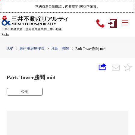
本網頁為自動翻譯，內容並非100%準確實。
日本不動產買賣，交給龍頭企業的三井不動產
Realty
TOP
居住用房屋搜尋
月島・勝鬨
Park Tower勝鬨 mid
Park Tower勝鬨 mid
公寓