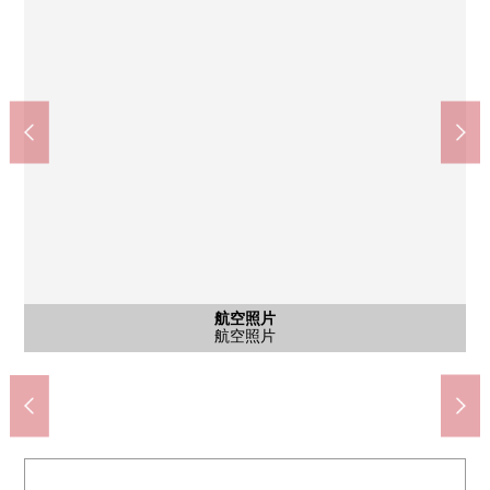
中央區立晴海西小學、中央區立晴海西中學校(約1100m)
勝哄站(都營地下鐵大江戶線)(約50m)
LIFE勝鬨中間店(約50m)
中央勝鬨3郵局(約450m)
東武店勝鬨店(約250m)
勝鬨保育園(約500m)
晴海特賴登(約550m)
勝鬨熱水(約500m)
人道橋(約60m)
航空照片
航空照片
共有部分
共有部分
共有部分
共有部分
共有部分
共有部分
共有部分
共有部分
外觀
入口
入口
Welcome Rouge
休息室派對房
休息室派對房
Fitness Room
Fitness Room
入口休息室
研究休息室
小孩派對房
步行14分鐘
步行1分鐘
步行1分鐘
步行4分鐘
步行7分鐘
步行7分鐘
步行1分鐘
步行6分鐘
步行7分鐘
航空照片
航空照片
電梯間
外觀
入口