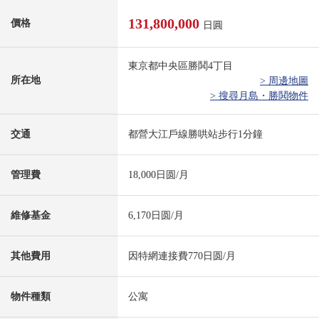
131,800,000
價格
日圓
東京都中央區勝鬨4丁目
所在地
> 周邊地圖
> 搜尋月島・勝鬨物件
交通
都營大江戶線勝哄站步行1分鐘
管理費
18,000日圆/月
維修基金
6,170日圆/月
其他費用
因特網連接費770日圆/月
物件種類
公寓