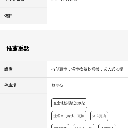
備註
－
推薦重點
設備
有儲藏室，浴室換氣乾燥機，嵌入式衣櫃
停車場
無空位
全室地板/壁紙的換貼
流理台（廚房）更換
浴室更換