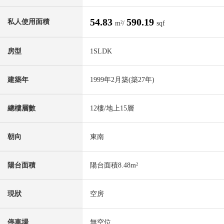
54.83
590.19
私人使用面積
m²/
sqf
房型
1SLDK
建築年
1999年2月築(築27年)
總樓層數
12樓/地上15層
朝向
東南
陽台面積
陽台面積8.48m²
現狀
空房
停車場
無空位