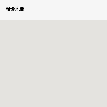
・WIC有
・采用容易集中於工作的獨立型廚房
周邊地圖
・洗臉室離門口近，并且回家之後的洗手順利
▼翻新內容(打算在2026年8月實施)
[交換]廚房，浴室，洗臉，廁所，熱水供應器
[張替]所有房間牆天花板Cross，地板，CF
■ 在找想要的家方面給予幫助的━━━━━・・・
房屋的詳細、需討論是如感興趣,歡迎請隨時聯繫我們。