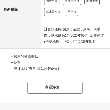
廁所更換
盥洗台交換
地板更換
翻新⁄翻新
熱水器交換
門交換
計劃水運轉(廚房，浴室，廁所，洗手
間，熱水供應器)(2026年8月) , 計劃內裝
(全室地板，地板，門)(2026年8月)
－房屋的推薦重點-
▼位置
・阪神本線"野田"車站步行6分鐘
・大阪Metro千日前線"野田阪神"車站步行6分鐘
・JR東西線"新福島"車站步行10分鐘
查看評論
▼特徴
・私人使用面積54.83平方公尺，1SLDK
・各居室面向陽台的設計