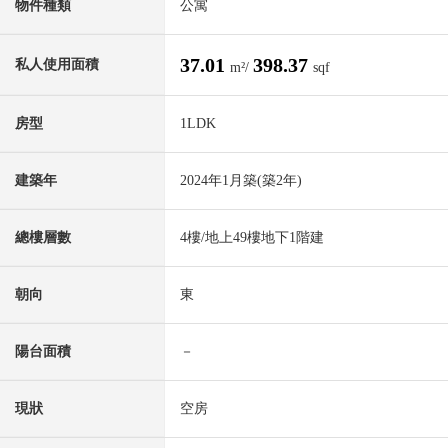
物件種類
公寓
37.01
398.37
私人使用面積
m²/
sqf
房型
1LDK
建築年
2024年1月築(築2年)
總樓層數
4樓/地上49樓地下1階建
朝向
東
陽台面積
－
現狀
空房