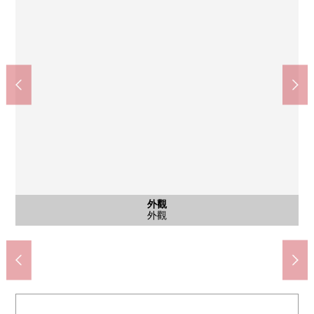
在CoDeli西梅田公園的前面的商店(約400m)
全家便利店近鐵堂島大樓店(約250m)
全家便利店堂島濱商店(約280m)
大阪曾根崎新地郵局(約350m)
中之島小中一貫校(約1300m)
中之島小中一貫校(約1300m)
堂島abanza郵局(約500m)
其他當地
其他當地
其他當地
外觀
大廳
入口
其他
其他
其他
其他
其他
其他
外觀
外觀
宅配保管櫃
步行17分鐘
步行17分鐘
步行5分鐘
步行4分鐘
步行4分鐘
步行5分鐘
步行7分鐘
共用部分
共用部分
共用部分
共用部分
共用部分
其他當地
其他當地
其他當地
外觀
大廳
入口
外觀
外觀