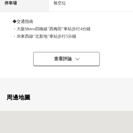
停車場
無空位
◆交通指南
・大阪Metro四橋線"西梅田"車站步行4分鐘
・JR東西線"北新地"車站步行5分鐘
・JR東海道本線"大阪"車站步行9分鐘
◆推薦重點
查看評論
・"Four Seasons Hotel"×"Brillia"的超高層復合Tower
・2024年1月築，463戶總戶數的大規模的Mansion
・新建房屋未住進的房間
・不僅西式房間而且在客廳飯廳存儲空間有
周邊地圖
◆建築物設備、設施(部分收費)
・門衛
・全部電化
・6套電梯
・各層24小時扔垃圾