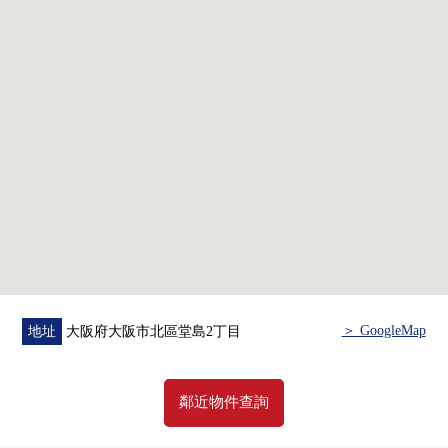
・宅配保管櫃
◆共用設施(部分收費)
・工作小房間(2樓)
・Fitness Room(27樓)
・43酒吧&休息室(43樓)
・閣樓(49樓)其他
＞ GoogleMap
地址
大阪府大阪市北區堂島2丁目
鄰近物件查詢