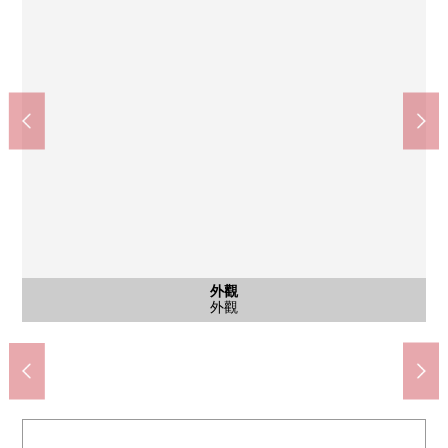
其他當地
共有部分
[View休息室(24樓)]在自然光插進去的休息室舒適的暫時。是與客
[View休息室(24樓)]作為擴展到窗一面的風景和摩登的室內裝飾。
其他當地
其他當地
其他當地
其他當地
其他當地
其他當地
其他當地
其他當地
停車場
外觀
外觀
其他
外觀
人的會話興奮起來的經過提煉的空間。
是上演特別的時間的奢侈的空間。
供腳踏車停放處使用的電梯
用地裡面的廣場
大件垃圾場地
屋頂展望台
寵物洗腳場
摩托車場地
摩托車場地
垃圾場地
停車場
外觀
外觀
名牌
外觀