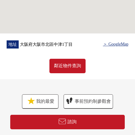
貴賓室
共工作房
35樓
Sky Terrace
★另外，請隨便詢問詳細★
＞ GoogleMap
地址
大阪府大阪市北區中津1丁目
鄰近物件查詢
我的最愛
事前預約制參觀會
諮詢