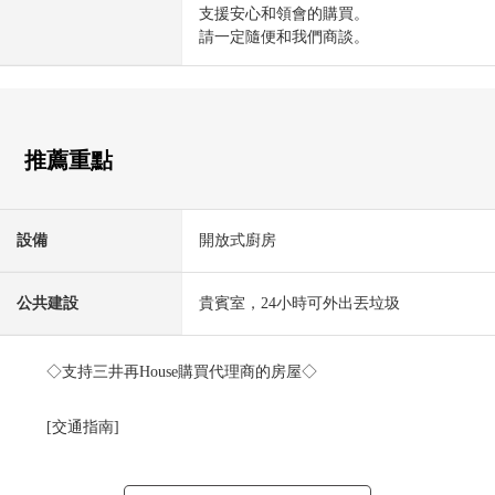
支援安心和領會的購買。
請一定隨便和我們商談。
推薦重點
設備
開放式廚房
公共建設
貴賓室，24小時可外出丟垃圾
◇支持三井再House購買代理商的房屋◇
[交通指南]
大阪Metro御堂筋線"中津"車站步行2分鐘
大阪Metro御堂筋線"梅田"車站步行8分鐘