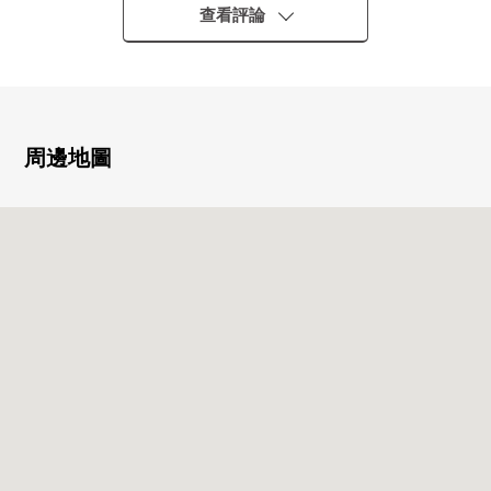
阪急神戶線、京都線、寶冢線"大阪梅田"車站步行6分鐘
查看評論
JR東海道本線、大阪環狀線"大阪"車站步行10分鐘
阪神本線"大阪梅田"車站步行13分鐘
阪急神戶線"中津"車站步行6分鐘
[推薦重點]
周邊地圖
能使用生下，來的區域步行範圍以內的所在地，復數沿線
寵物飼養可(有飼養細則)
私人使用面積：61.19平方公尺的2LDK
風景關於18樓部分，邊間良好
有各層垃圾站24小時都可以外出丟垃圾
[共用設施] (部分收費)
1樓
門衛櫃台
寵物洗腳場
24樓
View休息室