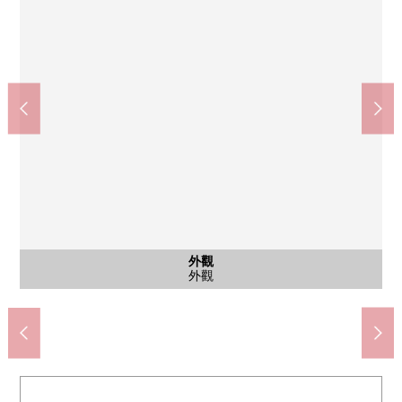
堺筋本町站(Osaka Metro中央線、堺筋線)(約80m)
本町站(Osaka Metro御堂筋線)(約700m)
業務超市松屋街道本町橋商店(約350m)
全家便利店南本町商店(約130m)
杉藥房北久寶寺商店(約260m)
LIFE堺筋本町商店(約230m)
空的掘商店街(約240m)
大阪東郵局(約410m)
中大江公園(約870m)
其他當地
其他當地
停車場
外觀
入口
入口
入口
入口
外觀
自行車堆放處
步行11分鐘。
步行3分鐘。
步行5分鐘。
步行2分鐘。
步行4分鐘。
步行3分鐘。
步行6分鐘。
步行1分鐘
步行9分鐘
郵件角
停車場
外觀
入口
入口
入口
入口
外觀