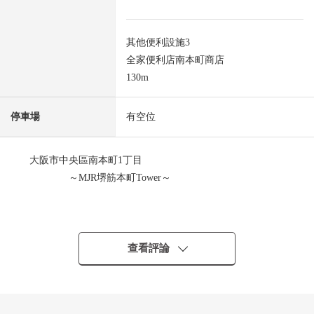
其他便利設施3
全家便利店南本町商店
130m
停車場
有空位
大阪市中央區南本町1丁目
～MJR堺筋本町Tower～
◆交通指南
・大阪Metro中央線"堺筋本町"車站步行1分鐘
・大阪Metro堺筋線"堺筋本町"車站步行1分鐘
查看評論
・大阪Metro御堂筋線"本町"車站步行9分鐘
◆推薦重點
・私人使用面積120.58平方公尺，3LDK的房間