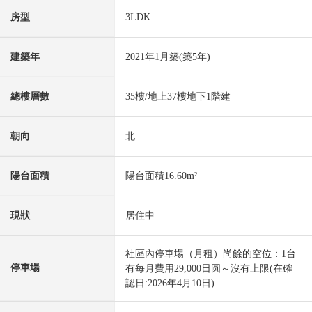
房型
3LDK
建築年
2021年1月築(築5年)
總樓層數
35樓/地上37樓地下1階建
朝向
北
陽台面積
陽台面積16.60m²
現狀
居住中
社區內停車場（月租）尚餘的空位：1台
停車場
有每月費用29,000日圆～沒有上限(在確
認日:2026年4月10日)