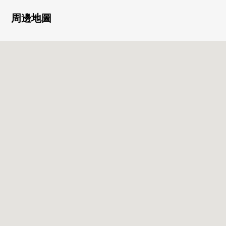
・東北採光房
・風景、采光、通風關於35樓部分良好
周邊地圖
・寵物飼養可(出自規章的限制有)
・免震Tower Mansion
・24小時有人管理
■ 在找想要的家方面給予幫助的━━━━━・・・
房屋的詳細、需討論是如感興趣,歡迎請隨時聯繫我們
■共用設施(※部分收費)
・所有者休息室
・Sky休息室
・垃圾站(各層)
・貴賓室