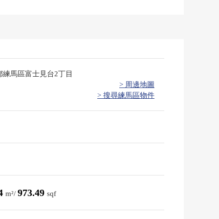
都練馬區富士見台2丁目
> 周邊地圖
> 搜尋練馬區物件
44
973.49
m²/
sqf