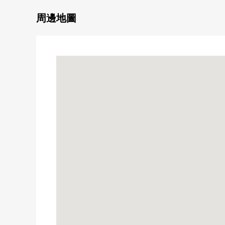
○ 東面朝向的陽台
○ 所有房間地板式樣
周邊地圖
○ 有全居室收納
○ 寬鬆的約19.0張塌塌米LDK
・有地板暖氣
・開放性的樓梯井式樣
・有能自由地使用的儲備倉庫
・在客廳上有約3.7張塌塌米閣樓
○ 有洗碗機的開放式組合廚房
○ 浴室有窗
○ 在1.2樓廁所設置
○ 在正門大廳有盥洗台
○ 支持換氣24小時
○ 生活INN樓梯
○ 附帶TV監視器的內部對講機
○ 有停車位(出自※車型的)
■ 在找想要的家方面給予幫助。