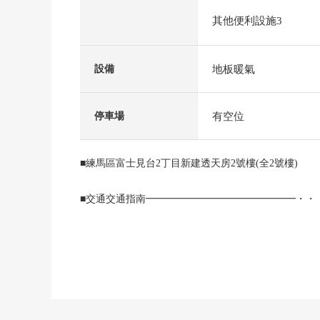
其他便利設施3
地板暖氣
設備
有空位
停車場
■練馬區富士見台2丁目新建透天房2號樓(全2號樓)
■交通交通指南━━━━━━━━━━━━━━━・・
○ 西武池袋線"富士見台"車站步行7分鐘
■推薦重點━━━━━━━━━━━━・・・・・
○ 用地面積90.44平方公尺(約27.35坪)
○ 建築面積100.14平方公尺(約30.29坪)
○ 二層樓的1SLDK+2S+閣樓