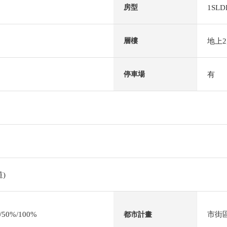
1SLD
房型
地上
層樓
有
停車場
)
0%/100%
市街
都市計畫