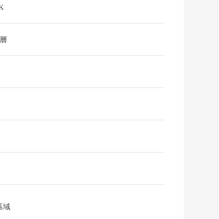
K
2層
區域