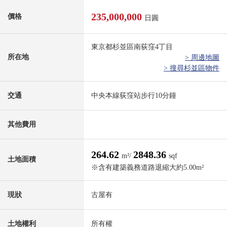
235,000,000
價格
日圓
東京都杉並區南荻窪4丁目
所在地
> 周邊地圖
> 搜尋杉並區物件
交通
中央本線荻窪站步行10分鐘
其他費用
264.62
2848.36
m²/
sqf
土地面積
※含有建築義務道路退縮大約5.00m²
現狀
古屋有
土地權利
所有權