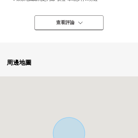
0 能利用復數線路
■推薦重點━━━━━━━━━━━━━━━・・・・・
查看評論
0 整形地
0 第一類低層住宅專用區
0 建築面積比50%、容積率100%
0 在建築包含條件待售土地，沒有。
能在喜歡的House廠商、建築公司建造。
周邊地圖