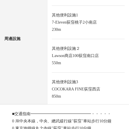
其他便利設施1
7-Eleven荻窪桃子2小南店
230m
周邊設施
其他便利設施２
Lawson商店100荻窪南口店
550m
其他便利設施3
COCOKARA FINE荻窪西店
850m
■交通指南━━━━━━━━━━━━━━━・・・・・
0 JR中央本線，中央、總武緩行線"荻窪"車站步行10分鐘
0 東京地鐵線丸之內線"荻窪"車站步行10分鐘