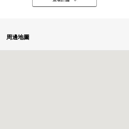
※正在平日的上午的時候以從4分到6分的間隔運行。
■特徴
0能利用復數線路(也能使用公共汽車)
0別墅型的2SLDK
周邊地圖
0拘泥於設計的Cooperative House(※新建房屋時)
0約10.5張塌塌米主卧室
0約16.7張塌塌米LDK
0防盜門
0附帶TV監視器的內部對講機
0位於閒靜的住宅區
0多數有充實的購物設施，居住環境良好
0在隔壁，在內科診所(神明診所)，對面，有附帶遊泳池·健
身房的大型運動設施(大宮前體育館)
0也到兒童館(宮前北兒童館)，小學(荻窪小學)適應步行4分
鐘的範圍以內，育兒的環境