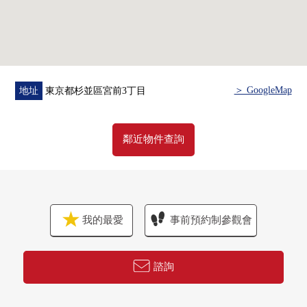
▼周邊環境
・全家便利店杉並宮前3丁目商店步行1分鐘(約80m)
・Maruetsu微型南荻窪2丁目商店步行5分鐘(約350m)
・荻窪小學步行4分鐘(約250m)
・大宮前體育館步行1分鐘(約40m)
＞ GoogleMap
地址
東京都杉並區宮前3丁目
鄰近物件查詢
我的最愛
事前預約制參觀會
諮詢