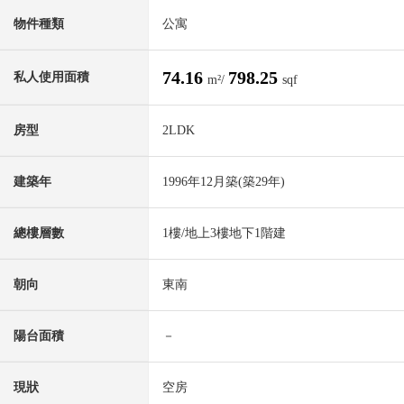
物件種類
公寓
74.16
798.25
私人使用面積
m²/
sqf
房型
2LDK
建築年
1996年12月築(築29年)
總樓層數
1樓/地上3樓地下1階建
朝向
東南
陽台面積
－
現狀
空房