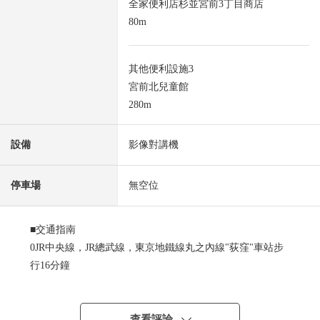
全家便利店杉並宮前3丁目商店
80m
其他便利設施3
宮前北兒童館
280m
設備
影像對講機
停車場
無空位
■交通指南
0JR中央線，JR總武線，東京地鐵線丸之內線"荻窪"車站步
行16分鐘
0JR中央線"西荻窪"車站步行16分鐘
0京王井之頭線"富士見丘"車站步行18分鐘
0"大宮前體育館"步行1分鐘"荻窪"車站公共汽車10分
查看評論