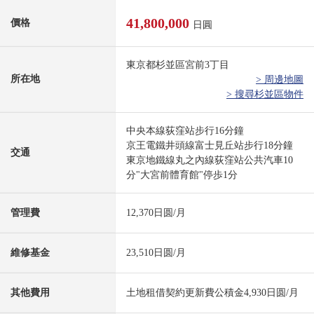
41,800,000
價格
日圓
東京都杉並區宮前3丁目
所在地
> 周邊地圖
> 搜尋杉並區物件
中央本線荻窪站步行16分鐘
京王電鐵井頭線富士見丘站步行18分鐘
交通
東京地鐵線丸之內線荻窪站公共汽車10
分"大宮前體育館"停歩1分
管理費
12,370日圆/月
維修基金
23,510日圆/月
其他費用
土地租借契約更新費公積金4,930日圆/月