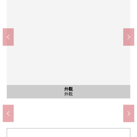
公共汽車
外觀
客廳
客廳
廚房
洗臉
廁所
室內
室內
室內
室內
其他
客廳
客廳
陽台
外觀
門口
門口
入口
外觀
全家便利店杉並宮前3丁目商店(約80m)
大宮前體育館(約40m)
公共汽車
儲藏室
外觀
客廳
客廳
廚房
洗臉
廁所
室內
室內
室內
室內
客廳
客廳
陽台
外觀
門口
門口
入口
外觀