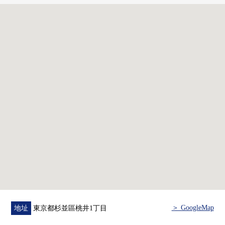
・能使用事務所
・帶租約房屋(表面投報率6.05%)
▼周邊環境
・ＯＫ下井草商店步行7分鐘(約550m)
・杉並區立桃井第一小學步行9分鐘(約700m)
・杉並區立井荻中學步行8分鐘(約600m)
・Lawson商店100杉並桃井店步行5分鐘(約350m)
・荻窪醫院步行8分鐘(約600m)
■
在找想要的家方面給予幫助的━━━━━・・・
請隨便詢問房屋的詳細、需討論。
＞ GoogleMap
地址
東京都杉並區桃井1丁目