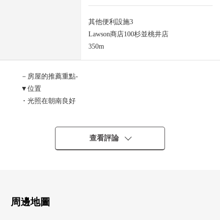
其他便利設施3
Lawson商店100杉並桃井店
350m
－房屋的推薦重點-
▼位置
・光照在朝南良好
・能利用2車站3線路
・JR中央線、東京地鐵線丸之內線"荻窪"車站步行18分鐘
・西武新宿線"井荻"車站步行15分鐘
查看評論
▼特徴
・2面陽台
・獨立盥洗台
・許多2LDK+收納
周邊地圖
・3層樓低層Mansion