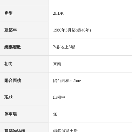
房型
2LDK
建築年
1980年3月築(築46年)
總樓層數
2樓/地上3層
朝向
東南
陽台面積
陽台面積5.25m²
現狀
出租中
停車場
無
建築物結構
鋼筋混凝土造