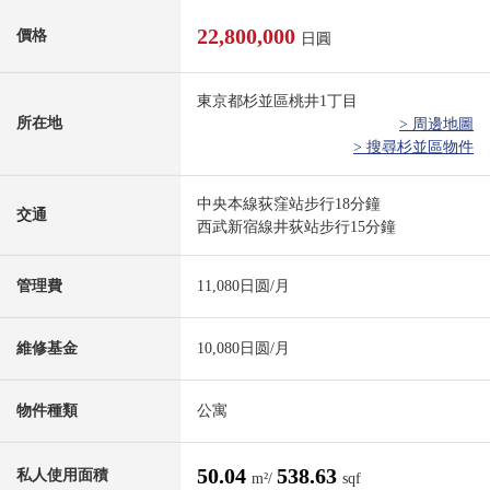
22,800,000
價格
日圓
東京都杉並區桃井1丁目
所在地
> 周邊地圖
> 搜尋杉並區物件
中央本線荻窪站步行18分鐘
交通
西武新宿線井荻站步行15分鐘
管理費
11,080日圆/月
維修基金
10,080日圆/月
物件種類
公寓
50.04
538.63
私人使用面積
m²/
sqf