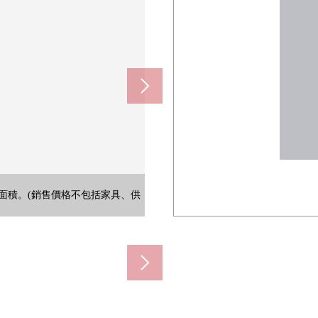
面積。(銷售價格不包括家具、供
銷售價格不包括家具、供給品。)
銷售價格不包括家具、供給品。)
板和簡單的裝修花的空間。
分收藏衣服的空間。
性和舒適被考慮。
約380m)
到行李。
約390m)
430m)
0m)
力。
間。
)