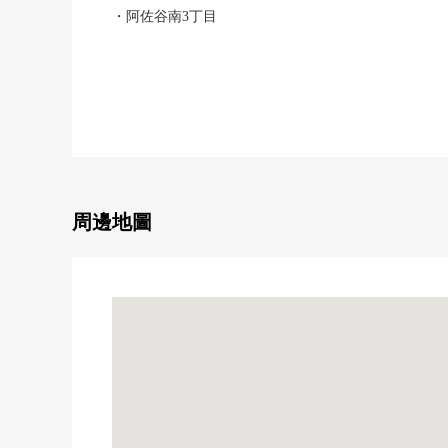
・阿佐谷南3丁目
・JR中央線、總武線"阿佐谷"車站步行9分鐘
・東京地鐵線丸之內線"南阿佐谷"車站步行9分鐘
・JR中央線、總武線、東京地鐵線丸之內線"荻窪"車站
・3車站3線路能利用，便於通勤上學
▼Mansion的特徴
・2015年2月築
・從屬於鋼筋混凝土造，地下1樓的3階建低層Mansion
周邊地圖
・有電梯，防盜門
・可飼養寵物（有規定）
▼房間的特徴
・私人使用面積71.06平方公尺的2LDK
・約15張塌塌米客廳飯廳
・客廳有嵌入式衣櫃
・2026年8月室內翻新完畢計劃