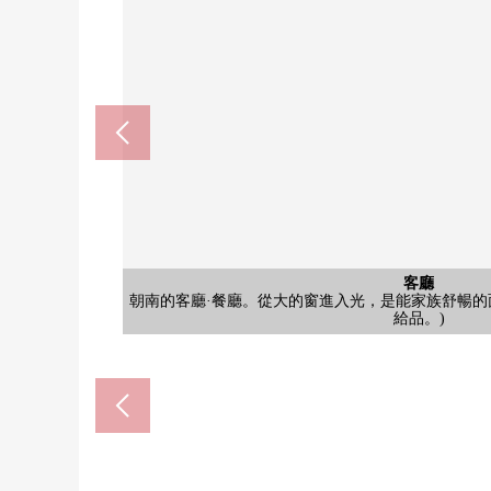
客廳
朝南的客廳·餐廳。從大的窗進入光，是能家族舒暢的
西式房間
公共汽車
共有部分
外觀
其他
廚房
收納
洗臉
門口
廁所
其他
廚房上下收納充實，具有3份爐子和偏大的洗滌槽。(
進入亮的光，是適當小孩室以及愛好空白的空間。(
有壁櫥的西式房間。是家具配置容易用天然的地
嵌入式衣櫃。兩側有衣架管子，是能充
浴室有寬鬆的浴缸和扶手，并且安全
全家便利店杉並成田東5丁目商店(
宅配保管櫃。不在時，也能收
Mybasket阿佐谷南3丁目商店(
再Ｋｏｓｓ成田東5丁目商店(約
杉並區立阿佐谷中學(約88
盥洗台有三面鏡的有收納
以白為基調的幹凈的空
阿佐谷南3郵局(約260m
可動的算式的鞋櫃。
2015年2月築。
Mansion名
西式房間
西式房間
給品。)
客廳
客廳
客廳
廚房
廚房
室內
入口