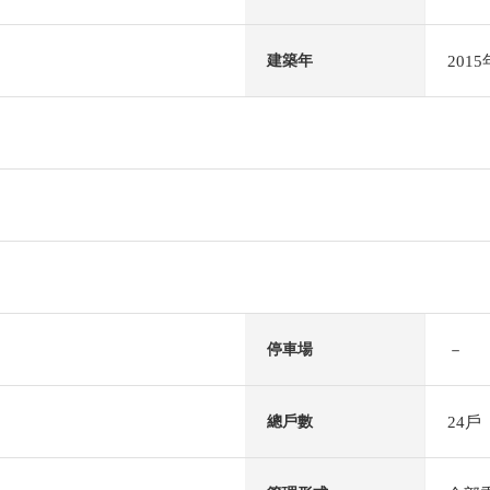
201
建築年
－
停車場
24戶
總戶數