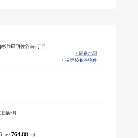
都杉並區阿佐谷南3丁目
> 周邊地圖
> 搜尋杉並區物件
00日圆/月
06
764.88
m²/
sqf