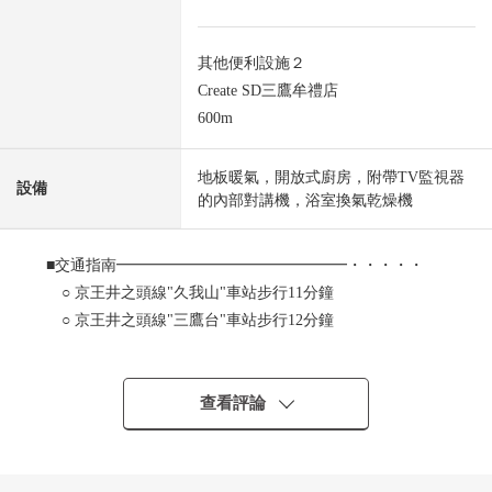
其他便利設施２
Create SD三鷹牟禮店
600m
地板暖氣，開放式廚房，附帶TV監視器
設備
的內部對講機，浴室換氣乾燥機
■交通指南━━━━━━━━━━━━━━━・・・・・
○ 京王井之頭線"久我山"車站步行11分鐘
○ 京王井之頭線"三鷹台"車站步行12分鐘
○ 久我山站為快車停靠車站便於通勤、上學
■推薦重點━━━━━━━━━━━━━━━・・・・・
查看評論
○ 第一類低層住宅專用區裡面的閒靜的住宅區
○ 大和住宅工業株式會社施工輕量鐵骨造
○ 東南一側道路約5.0m公路