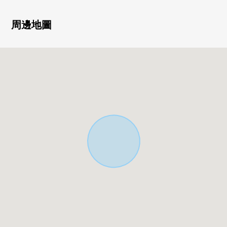
○ 適合所有房間東南的.2面采光光照、通風良好
○ 2個地方嵌入式衣櫃、儲藏室等的收納量豐富
周邊地圖
○ 在2019年看5月防蟻工事済(保證交接可10年)
■式樣、設備━━━━━━━━━━━━━━━・・・・・
○ 全部電化
○ 地板暖氣(LDK，1樓西式房間部分)
○ 電動鐵卷門(有計時器)
○ 附帶TV監視器的內部對講機
○ 無水箱馬桶(溫水衝洗馬桶座)
○ 食器洗淨乾燥機(廚房)
○ 有，噴出來的射，開暖氣的涼風功能機(洗臉室，廁所)
○ 浴室換氣乾燥機(浴室)