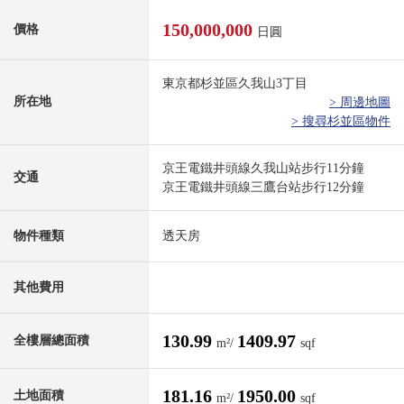
150,000,000
價格
日圓
東京都杉並區久我山3丁目
所在地
> 周邊地圖
> 搜尋杉並區物件
京王電鐵井頭線久我山站步行11分鐘
交通
京王電鐵井頭線三鷹台站步行12分鐘
物件種類
透天房
其他費用
130.99
1409.97
全樓層總面積
m²/
sqf
181.16
1950.00
土地面積
m²/
sqf