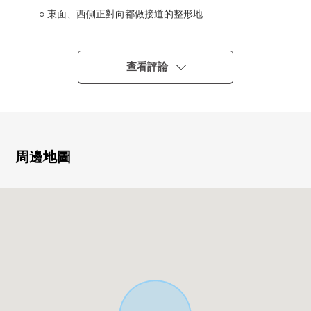
○ 東面、西側正對向都做接道的整形地
○ 在1樓有和式房間的4LDK
○ 漂亮地使用室內
0 有停車位1台分鐘 ※根據車型不同
查看評論
0 到國立站早晨9輛7點多公共汽車
從"國分寺第3中學入口"公車站步行2分鐘
0 按照車的原樣原封不動的少的安靜的環境
0 1樓.2樓一起有老虎窗，有解放感
0 各房間有收納
周邊地圖
0 有外壁塗抹履歷
■ 也把自己的家的"出售"交給三井Rehouse請
・是否最好開始什麼雖然是否是否"出售是以前購買是以
前"想重新購買可是不知道。
・想把握擁有房地產的行情。
・因為剩下自己的家的住宅貸款所以想談無勉強的資金計
劃。
在顧客的情形合起來，合計，從住在的購買到出售，支