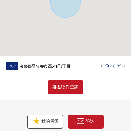
援。
首先，在免付費專線，請命令擁有房地產的概要。
"免費評估的申請"
免付費專線0120-323-085
＞ GoogleMap
地址
東京都國分寺市高木町1丁目
鄰近物件查詢
我的最愛
諮詢