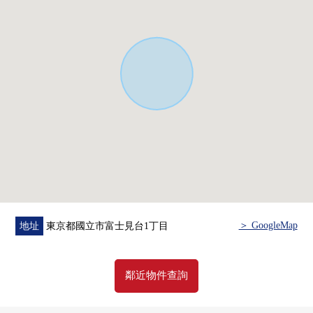
・想把握擁有房地產的行情。
・因為剩下自己的家的住宅貸款所以想談無勉強的資金計
劃。
在顧客的情形合起來，合計，從住在的購買到出售，支
援。
首先，在免付費專線，請命令擁有房地產的概要。
"免費評估的申請"
免付費專線0120-323-085
＞ GoogleMap
地址
東京都國立市富士見台1丁目
鄰近物件查詢