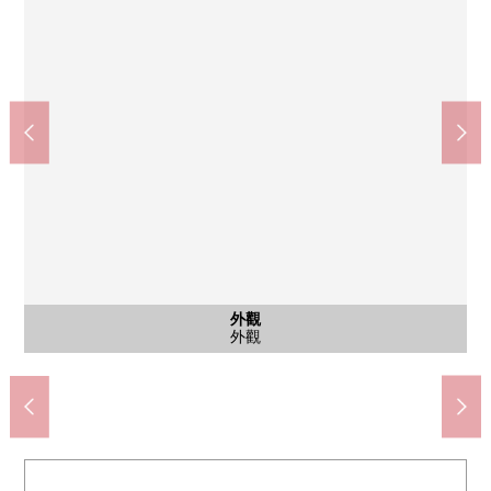
外觀
外觀
外觀
含有前面道路的外觀
外觀
室內
風景
陽台
室內
室內
外觀
陽台
陽台
外觀
外觀