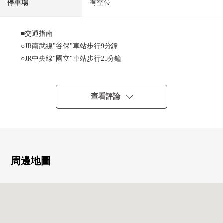
停車場
有空位
■交通指南
○JR南武線"谷保"車站步行9分鐘
○JR中央線"國立"車站步行25分鐘
■推薦重點
○精選的鋼筋混凝土造2階建
查看評論
○土地面積約39坪
0東南角地陽光良好度(南6.0m，東4.5m道路)
○第一類低層住宅專用區
○建築面積比：40%
○容積率：80%
周邊地圖
○有2面陽台，可以根據用途的用途
■也把自己的家的"出售"交給三井Rehouse請
・是否最好開始什麼雖然是否是否"出售是以前購買是以
前"想重新購買可是不知道。