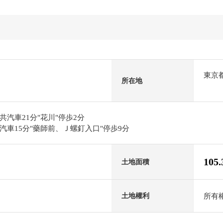
東京
所在地
汽車21分"花川"停歩2分
車15分"藥師前、Ｊ螺釘入口"停歩9分
105
土地面積
所有
土地權利