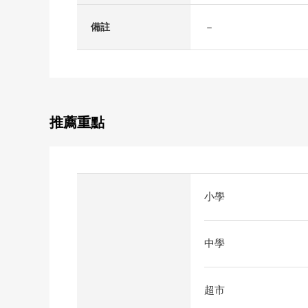
－
備註
推薦重點
小學
中學
超市