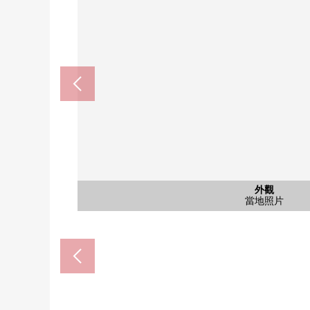
公共汽車
外觀
客廳
客廳
廚房
廚房
洗臉
廁所
室內
室內
客廳
客廳
陽台
入口
外觀
外觀
外觀
伊藤洋華堂南大澤商店(約19
當地照片
公共汽車
當地照片
當地照片
當地照片
客廳
入口
廚房
廚房
洗臉
廁所
室內
室內
客廳
客廳
陽台
入口