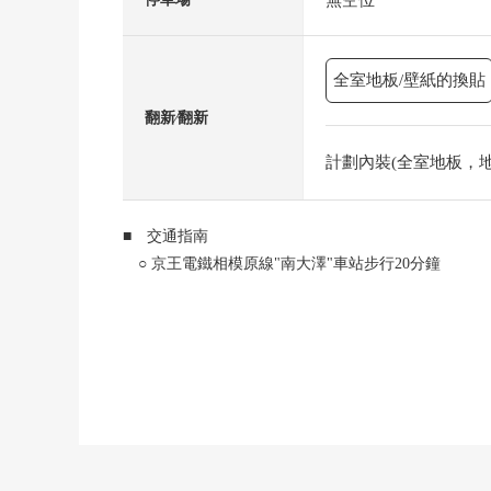
全室地板/壁紙的換貼
翻新⁄翻新
計劃內裝(全室地板，地板)
■ 交通指南
○ 京王電鐵相模原線"南大澤"車站步行20分鐘
■ 推薦重點
○ 室內翻新濟房屋！
○ 有全居室收納
○ 安全安心的防盜門
○ 光照為朝南西良好
○ 中小學步行10分鐘的範圍以內！
○ 廚房容易把烹調換成的L字型