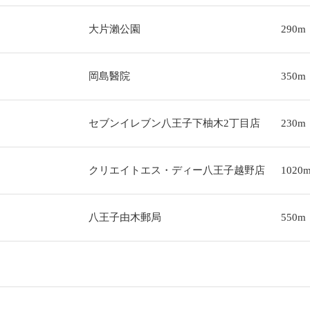
大片瀨公園
290m
岡島醫院
350m
セブンイレブン八王子下柚木2丁目店
230m
クリエイトエス・ディー八王子越野店
1020
八王子由木郵局
550m