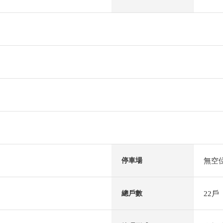
無空
停車場
22戶
總戶數