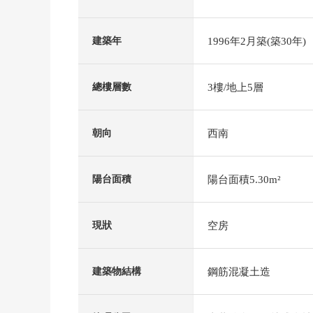
1996年2月築(築30年)
建築年
3樓/地上5層
總樓層數
西南
朝向
陽台面積5.30m²
陽台面積
空房
現狀
鋼筋混凝土造
建築物結構