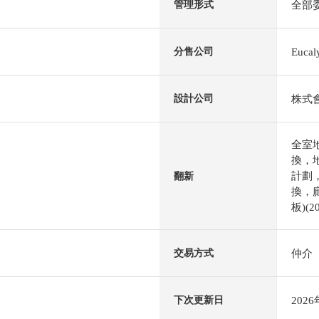
全部
管理形式
Euc
分售公司
株式
設計公司
全室
換，
計劃，
翻新
換，廁
板)(2
仲介
交易方式
202
下次更新日