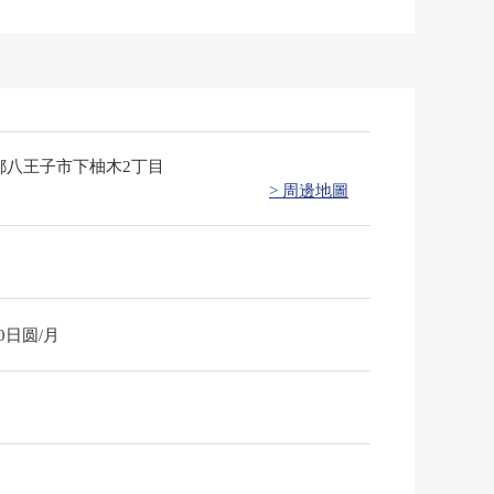
都八王子市下柚木2丁目
> 周邊地圖
50日圆/月