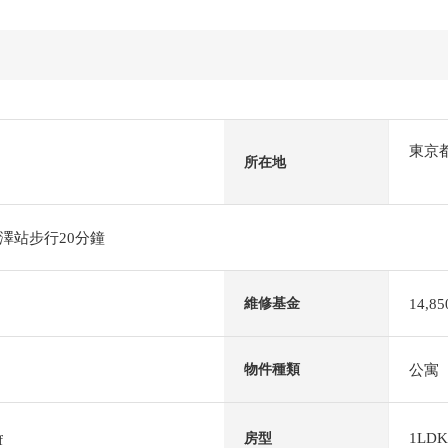
東京
所在地
澤站步行20分鐘
14,8
維修基金
公寓
物件種類
1LDK
房型
f