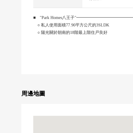
■ "Park Homes八王子"━━━━━━━━━━━━
○ 私人使用面積77.90平方公尺的3SLDK
○ 陽光關於朝南的18階最上階住戸良好
○ 三井不動產Residential開發商
○ 嵌入式衣櫃以及約1張塌塌米的儲藏室收納豐富
○ 高的防止犯罪性雙層防盜門系統
○ 寵物飼養可(飼養有細則)
0 有約3.5張塌塌米舒適的廚房
0 開放式廚房
■ 設備、式樣━━━━━━━━━━━━・・・・・
周邊地圖
○ TES式地板暖氣(客餐廳部分)
○ 有TV監視器的內部對講機
○ 有再加熱功能的公共汽車
○ 有換氣功能24小時的浴室暖氣烘乾機
○ 附帶人感覺感應器的門口照明