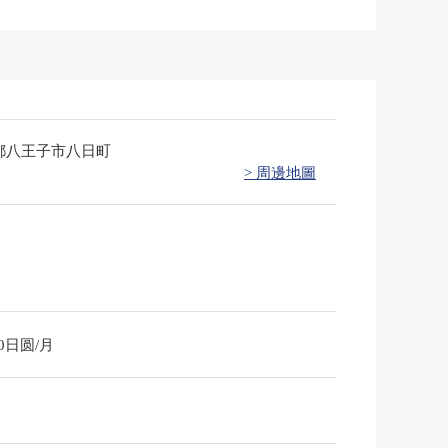
都八王子市八日町
> 周邊地圖
60日圆/月