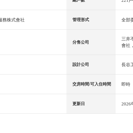
221戶
總戶數
al服務株式會社
全部
管理形式
三井不
分售公司
會社，
長谷
設計公司
即時
交房時間/可入住時間
202
更新日