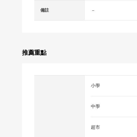
－
備註
推薦重點
小學
中學
超市