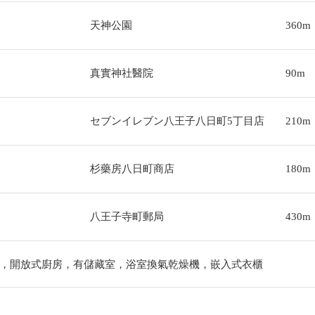
天神公園
360m
真實神社醫院
90m
セブンイレブン八王子八日町5丁目店
210m
杉藥房八日町商店
180m
八王子寺町郵局
430m
，開放式廚房，有儲藏室，浴室換氣乾燥機，嵌入式衣櫃