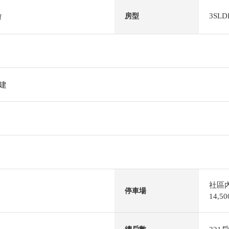
3SLD
房型
f
階建
社區
停車場
14,