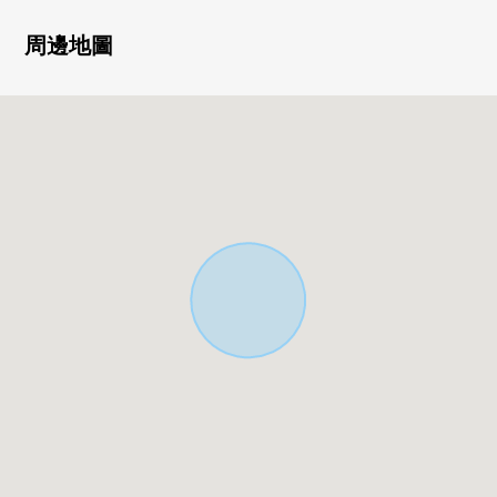
・有停車位2台分鐘 ※有出自車型的限制
周邊地圖
▼房間的特徴
・讓水周圍集中於1個地方，考慮生活的房型
・明亮地有開放感覺的客廳飯廳
▼設備
・一邊烹調，一邊會話能享用的開放式廚房
・到雨的日，洗的衣物也乾的浴室換氣乾燥機能
・防止太陽熱能的闖入，難以放掉暖氣熱的復數層玻璃
▼周邊環境
・BREG強音八王子商店步行10分鐘(約770m)
・Lawson八王子四谷町商店步行5分鐘(約350m)
・Create Ｓ·Ｄ八王子四谷商店步行5分鐘(約330m)
■ 在找想要的家方面給予幫助的━━━━━・・・
房屋的詳細、需討論是如感興趣,歡迎請隨時聯繫我們。