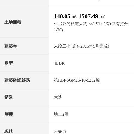
140.05
1507.49
m²/
sqf
土地面積
※另外的私道大約 631.91m² 有(共有持分
1/20)
建築年
未竣工(打算在2026年9月完成)
房型
4LDK
建築確認號碼
第KBI-SGM25-10-5252號
構造
木造
層樓
地上2層
現狀
未完成