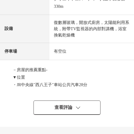
330m
復數層玻璃，開放式廚房，太陽能利用系
設備
統，附帶TV監視器的內部對講機，浴室
換氣乾燥機
停車場
有空位
－房屋的推薦重點-
▼位置
・JR中央線"西八王子"車站公共汽車28分
"四谷風景樹橋"停歩6分
・JR中央線、橫濱線、八高線"八王子"車站公共汽車26分
"四谷北"停歩6分
查看評論
▼建築物的特徴
・木造2階建、4LDK新建透天房