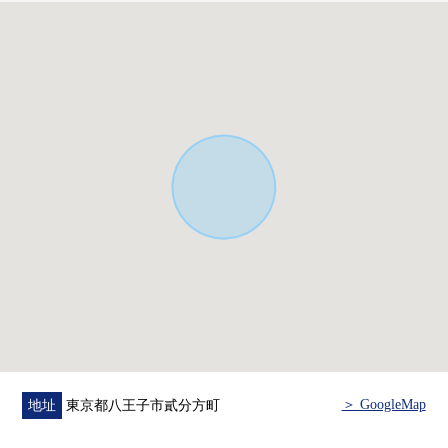
・讓水周圍集中於1個地方，考慮生活的房型
・LDK是約16張塌塌米和能舒適地舒暢的空間
・復數層玻璃在絕熱性，遮熱性，防露性之前的使用
▼設備
・ 在熱水供應器"節能瓦斯熱水器"舒適的生活
・ 一邊烹調，一邊會話能享用的開放式廚房
・ 能收藏重要的衣服的嵌入式衣櫃
▼周邊環境
・7-Eleven八王子大型音樂會寺廟店步行9分鐘(約700m)
・doragguseimusu大型音樂會寺廟店步行9分鐘(約720m)
・八王子2分郵局步行10分鐘(約800m)
■ 在找想要的家方面給予幫助
房屋的詳細、需討論是如感興趣,歡迎請隨時聯繫我們。
＞ GoogleMap
地址
東京都八王子市貳分方町