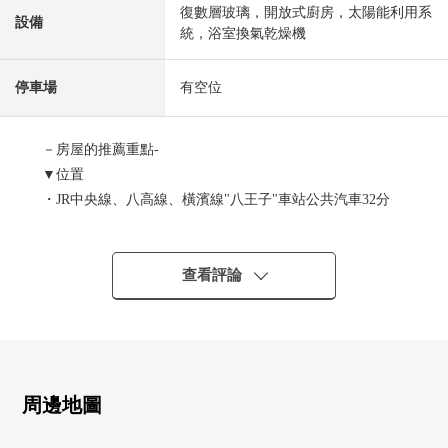
復數層玻璃，開放式廚房，太陽能利用系
設備
統，浴室換氣乾燥機
停車場
有空位
－房屋的推薦重點-
▼位置
・JR中央線、八高線、橫濱線"八王子"車站公共汽車32分
・京王線"京王八王子"車站公共汽車37分
"神戶會館入口"停徒歩8分
查看評論
▼建築物的特徴
・土地面積約41.32坪、建築面積約30.55坪的4LDK新建透
天房
・停車位2台分鐘有 ※出自車型的限制有
周邊地圖
▼房間的特徴