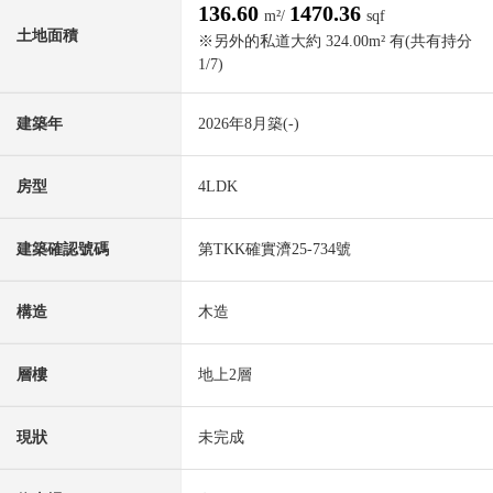
136.60
1470.36
m²/
sqf
土地面積
※另外的私道大約 324.00m² 有(共有持分
1/7)
建築年
2026年8月築(-)
房型
4LDK
建築確認號碼
第TKK確實濟25-734號
構造
木造
層樓
地上2層
現狀
未完成