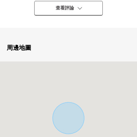
○ 土地約139坪
查看評論
○ 沒有建築條件
━━━━━━━━━━━━━━━・・・・・
周邊地圖
這次非常感謝你閱讀主頁。
解決方案營業部
是把供供投資使用的事業使用的房地產的負責作為專業
的部分。
在顧客的各種各樣的要求(投資房屋買賣、繼承對策、財
產改組、等)
因為留意接受的敬重的營業所以一定在這個機會要定
購。