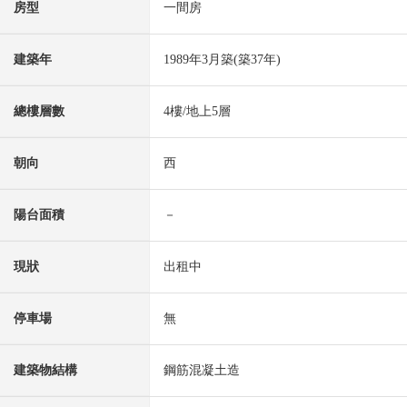
房型
一間房
建築年
1989年3月築(築37年)
總樓層數
4樓/地上5層
朝向
西
陽台面積
－
現狀
出租中
停車場
無
建築物結構
鋼筋混凝土造