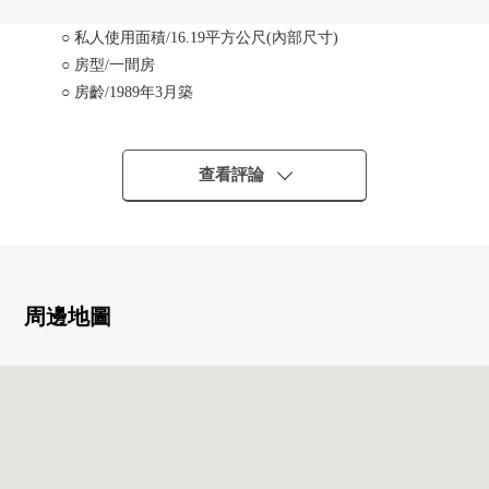
○ 私人使用面積/16.19平方公尺(內部尺寸)
○ 房型/一間房
○ 房齡/1989年3月築
■帶租約房屋(需交接租賃契約)(2024年2月10日當時)
○ 每月費用租金/33,000日圆
查看評論
○ 表面利潤率/8.8%
※表面投報率相對於售價的一年的租金收入(包括公益金等
在內)的比例是且尚未扣除所有需要維持該物件的課稅金和
其他支出費用算出。
※無法保證房屋租金在未來能成為確實的收入。
周邊地圖
※因為本房屋是出租中所以室內的內覽沒正完成。順便
去，費時間，被改變，分售時候小冊子和現狀有有不同可
能性。