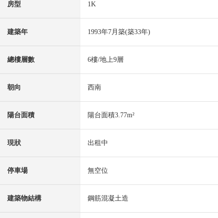
房型
1K
建築年
1993年7月築(築33年)
總樓層數
6樓/地上9層
朝向
西南
陽台面積
陽台面積3.77m²
現狀
出租中
停車場
無空位
建築物結構
鋼筋混凝土造