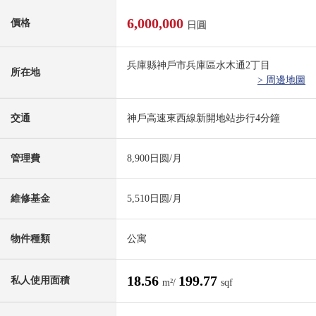
6,000,000
價格
日圓
兵庫縣神戶市兵庫區水木通2丁目
所在地
> 周邊地圖
交通
神戶高速東西線新開地站步行4分鐘
管理費
8,900日圆/月
維修基金
5,510日圆/月
物件種類
公寓
18.56
199.77
私人使用面積
m²/
sqf