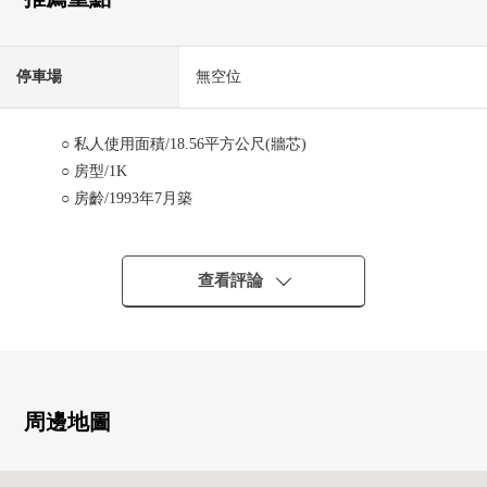
停車場
無空位
○ 私人使用面積/18.56平方公尺(牆芯)
○ 房型/1K
○ 房齡/1993年7月築
■帶租約房屋(需交接租賃契約)(2024年4月26日當時)
○ 每月費用租金/45,000日圆
查看評論
○ 表面利潤率/9.0%
※表面投報率相對於售價的一年的租金收入(包括公益金等
在內)的比例是且尚未扣除所有需要維持該物件的課稅金和
其他支出費用算出。
※無法保證房屋租金在未來能成為確實的收入。
周邊地圖