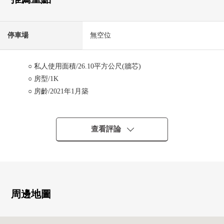
停車場
無空位
○ 私人使用面積/26.10平方公尺(牆芯)
○ 房型/1K
○ 房齡/2021年1月築
■帶租約房屋(需交接租賃契約)(2026年4月16日當時)
○ 每月費用租金/63,000日圆
查看評論
○ 每月費用公益金/7,000日圆
○ 表面利潤率/4.6%
※表面投報率相對於售價的一年的租金收入(包括公益金等
在內)的比例是且尚未扣除所有需要維持該物件的課稅金和
其他支出費用算出。
周邊地圖
※無法保證房屋租金在未來能成為確實的收入。