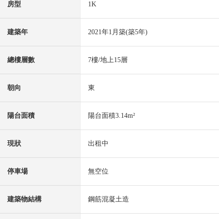
房型
1K
建築年
2021年1月築(築5年)
總樓層數
7樓/地上15層
朝向
東
陽台面積
陽台面積3.14m²
現狀
出租中
停車場
無空位
建築物結構
鋼筋混凝土造