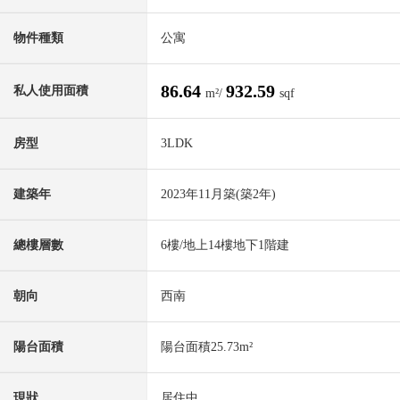
物件種類
公寓
86.64
932.59
私人使用面積
m²/
sqf
房型
3LDK
建築年
2023年11月築(築2年)
總樓層數
6樓/地上14樓地下1階建
朝向
西南
陽台面積
陽台面積25.73m²
現狀
居住中