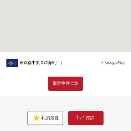
○ 總戶數277門
○ 充實的共用設施
○ 各層垃圾站有(24時間扔垃圾可)
○ 雙重的地板、雙重天花板構造
○ 可飼養寵物（有規定）
○ SUN VILLAGE"晴海碼頭公園"鄰接
■ 在全體HARUMI FLAG 51個地方共用設施(※部分收費)
＞ GoogleMap
地址
東京都中央區晴海5丁目
▪ 派對房(B棟14樓，T棟48樓)
▪ 板房(A棟1樓)
▪ 貴賓室5個房間(B棟1樓，C棟2樓，T棟48樓)
鄰近物件查詢
▪ 開放的餐廳(C棟1樓)
▪ 兒童樂園區(C棟1樓，T棟2樓)
▪ 電影院房(D棟B1階)
▪ 咖啡廳休息室(F棟14樓)
我的最愛
諮詢
▪ 地方自治團體房(T棟1樓)
▪ 酒吧休息室(T棟48樓)其他