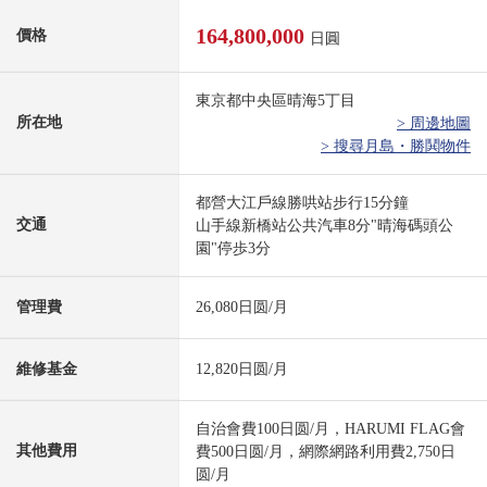
164,800,000
價格
日圓
東京都中央區晴海5丁目
所在地
> 周邊地圖
> 搜尋月島・勝鬨物件
都營大江戶線勝哄站步行15分鐘
交通
山手線新橋站公共汽車8分"晴海碼頭公
園"停歩3分
管理費
26,080日圆/月
維修基金
12,820日圆/月
自治會費100日圆/月，HARUMI FLAG會
其他費用
費500日圆/月，網際網路利用費2,750日
圆/月