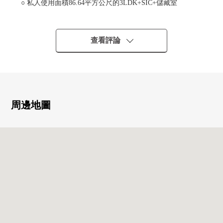
○ 私人使用面積86.64平方公尺的3LDK+SIC+儲藏室
0 面向全居室陽台的房型
○ 約17.3張塌塌米LDK(2面客餐廳的采光)
0 約3.7張塌塌米組合廚房
查看評論
(凈水器、垃圾處理器、食器洗付乾燥機有)
○ 從腳下熱的地板暖氣有(客餐廳部分)
○1418尺寸的智能浴缸
(附帶霧有桑拿房浴室暖氣烘乾機)
0 對走廊部分儲藏室(約0.7張塌塌米)有
周邊地圖
0 對門口部分走入式鞋櫃(約1.7張塌塌米)有
○ 對門口部分凹室有
0 陽台最大的縱深約2,000mm
0 客廳飯廳、各西式房間的天花板高度約2500mm
0 廁所是低輪廓廁所使用
■ Mansion的特徴
○ 三菱地所住宅株式會社其他分售
○ 前田建設工業株式會社施工