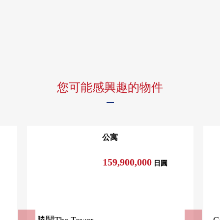
一部分PARK VILLAGE、SEA VILLAGE共用設施互相可利
用
您可能感興趣的物件
公寓
159,900,000
日圓
勝鬨The Tower
G