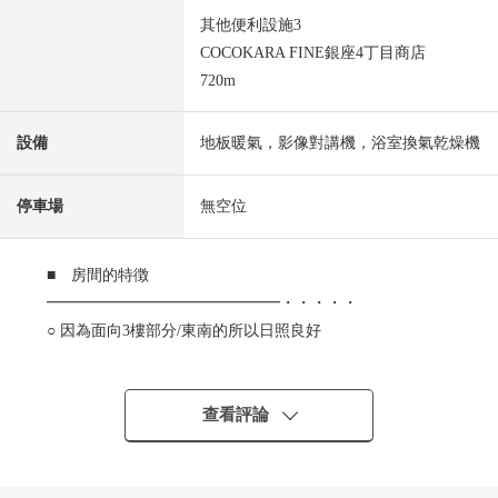
其他便利設施3
COCOKARA FINE銀座4丁目商店
720m
設備
地板暖氣，影像對講機，浴室換氣乾燥機
停車場
無空位
■ 房間的特徴
━━━━━━━━━━━━━━━・・・・・
○ 因為面向3樓部分/東南的所以日照良好
○ 私人使用面積43.71平方公尺/1LDK
○ 走廊面積小并且在居住空間有舒適的設計
○ 設置從腳下熱的地板暖氣(客餐廳部分)
查看評論
○ 味難以在房間指出的獨立型廚房
○ 1317尺寸的浴室(在浴室換氣乾燥機)