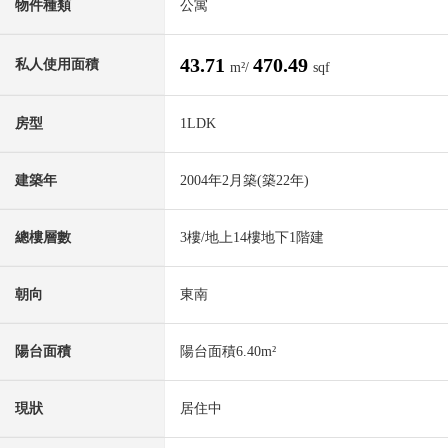
物件種類
公寓
43.71
470.49
私人使用面積
m²/
sqf
房型
1LDK
建築年
2004年2月築(築22年)
總樓層數
3樓/地上14樓地下1階建
朝向
東南
陽台面積
陽台面積6.40m²
現狀
居住中