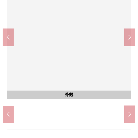
7-Eleven中央區築地2丁目商店(約150m)
財團法人聖路加國際病院(約600m)
中央新富2郵局(約260m)
外觀
外觀
步行2分鐘。
步行4分鐘。
步行8分鐘。
外觀
外觀
入口
入口
入口
外觀
外觀
外觀
外觀
外觀