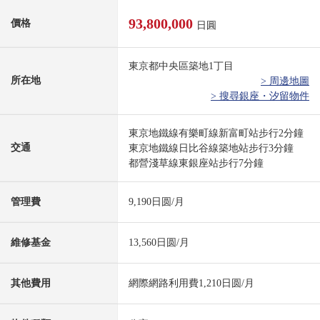
93,800,000
價格
日圓
東京都中央區築地1丁目
所在地
> 周邊地圖
> 搜尋銀座・汐留物件
東京地鐵線有樂町線新富町站步行2分鐘
交通
東京地鐵線日比谷線築地站步行3分鐘
都營淺草線東銀座站步行7分鐘
管理費
9,190日圆/月
維修基金
13,560日圆/月
其他費用
網際網路利用費1,210日圆/月