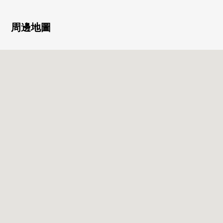
■ Mansion的特徴
━━━━━━━━━━━━━━━・・・・・
周邊地圖
○ 株式會社丸紅開發商
○長谷工株式會社施工
○ 像飯店的內走廊
○ 附帶監視器的雙層防盜門使用
○ 可飼養寵物（有規定）
○ 在步行10分鐘的範圍以內3車站3線路利用可的能的良好地
理位置
＊東京地鐵線有樂町線"新富町"車站步行2分鐘
＊東京地鐵線日比谷線"築地"車站步行3分鐘
＊東京地鐵線日比谷線/都營淺草線"東銀座"車站步行7分
鐘