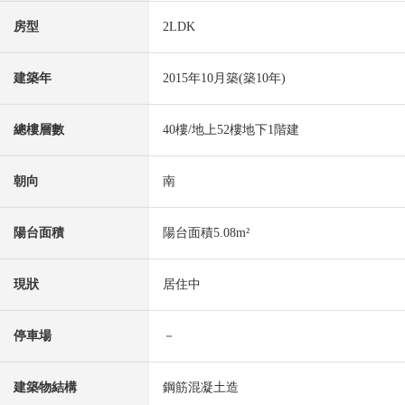
房型
2LDK
建築年
2015年10月築(築10年)
總樓層數
40樓/地上52樓地下1階建
朝向
南
陽台面積
陽台面積5.08m²
現狀
居住中
停車場
－
建築物結構
鋼筋混凝土造