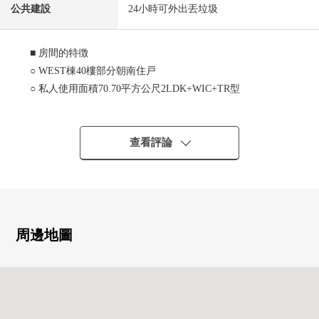
公共建設
24小時可外出丟垃圾
■ 房間的特徴
○ WEST棟40樓部分朝南住戸
○ 私人使用面積70.70平方公尺2LDK+WIC+TR型
○ 隱私空間被確保的玄關空間有
○ 天花板高度約2,500mm(客餐廳、一部分西式房間)
0 1418尺寸的浴室
查看評論
○ 豐富的存儲空間
＊專有貯藏室有(在私人使用面積裡面含有)
＊壁櫥
＊儲藏室
周邊地圖
■ Mansion的特徴
○ 住友不動產株式會社開發商
0 三倍安全系統
○ 雙重的地板、雙重天花板