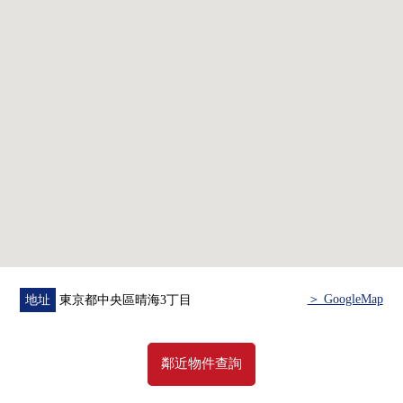
○ 在各層垃圾場地有(24小時可外出丟垃圾)
○ 有人24小時的管理(夜間警衛)
○ 像飯店的禮賓服務有
■ 共用設施(※一部分收費)
[EAST棟2樓]
○ 會議室
○ 書籍沙龍
○ 健身房
○ DRY&SPA、STEAM&SPA
[WEST棟2樓]
○ 派對休息室
○ 所有者SUITE
＞ GoogleMap
地址
東京都中央區晴海3丁目
○ View休息室&酒吧
○ 寵物洗腳場
鄰近物件查詢