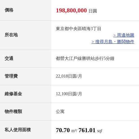
198,800,000
價格
日圓
東京都中央區晴海3丁目
所在地
> 周邊地圖
> 搜尋月島・勝鬨物件
交通
都營大江戶線勝哄站步行5分鐘
管理費
22,018日圆/月
維修基金
12,100日圆/月
物件種類
公寓
70.70
761.01
私人使用面積
m²/
sqf