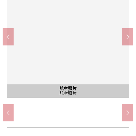
航空照片
公共汽車
風景
風景
客廳
客廳
客廳
客廳
客廳
客廳
廚房
廚房
廚房
廚房
其他
洗臉
洗臉
洗臉
洗臉
風景
風景
風景
風景
風景
室內
室內
室內
廁所
月島站(都營地下鐵大江戶線)(約1360m)
中央區立月島第2兒童公園(約860m)
Maruetsu晴海3丁目商店(約100m)
中央區立月島第3小學(約970m)
中央區立晴海中學(約950m)
LIFE勝鬨中間店(約700m)
晴海郵局(總局)(約260m)
月島警察局(約220m)
洗手間鏡子背後收納
洗手間擱板
洗手間擱板
航空照片
公共汽車
西式房間
西式房間
西式房間
洗碗機
洗手間
風景
風景
客廳
客廳
客廳
客廳
客廳
客廳
廚房
廚房
廚房
廚房
風景
風景
風景
風景
風景
風景
廁所