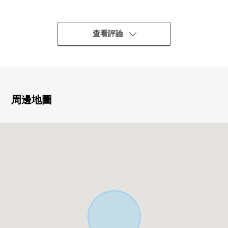
・西武拜島線"武藏砂川"車站步行12分鐘
・第一類低層住宅專用區內
查看評論
▼特徴
・ 土地面積125.53平方公尺(約37.97坪)
・ 建築面積92.74平方公尺的4SDK
・ 停車位有(出自車型的限制有)
・ 第一類低層住宅專用區的閒靜的住宅區
周邊地圖
・ 已經防震診斷
・容易集中於菜的牆在的廚房，地板預先收繳付
・遞交馬上可以(尾款細清以後)
▼設備
・2面陽台
・在各層設置廁所、盥洗台
・ 對餐廳地板暖氣
・ 全居室2層框格，餐廳地板加強