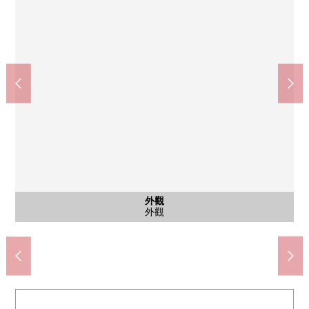
外觀
風景
外觀
外觀
廁所
室內
其他
室內
風景
Lawson立川砂川町商店(約360m)
立川市立立川第5中學(約870m)
TAIRAYA中神商店(約1240m)
立川市立第9小學(約270m)
立川大山郵局(約800m)
是全居室2層框格
分售濟街景照片
從西南靠過道
2樓西式房間
西式房間
其他內省
公共汽車
和式房間
外觀
外觀
外觀
洗臉
廁所
門口
室內
收納
風景