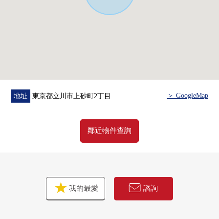
■ 在找想要的家方面給予幫助的━━━━━・・・
房屋的詳細、需討論是如感興趣,歡迎請隨時聯繫我們。
＞ GoogleMap
地址
東京都立川市上砂町2丁目
鄰近物件查詢
我的最愛
諮詢