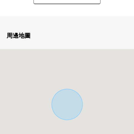
▼土地的特徴
・土地面積79.93平方公尺(含有建築義務道路退縮面積9.74
平米)
・在建築包含條件待售土地，沒有
能在喜歡的House廠商、建築公司建造
周邊地圖
・建築面積比80%，容積率600%(但是被對240%前面道路幅
員限制。)
・在步行範圍以內生活便利設施充實
▼周邊環境
・Lumine立川350m(步行約5分)
・全家便利店立川郵局前商店130m(步行約2分)
・立川市立第2小學500m(步行約7分)
■ 在找想要的家方面給予幫助的━━━━━・・・
房屋的詳細、需討論是如感興趣,歡迎請隨時聯繫我們。