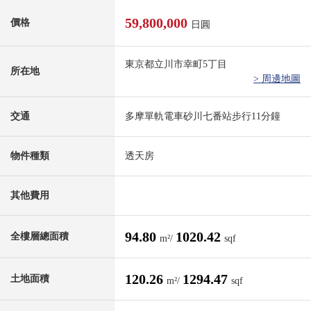
59,800,000
價格
日圓
東京都立川市幸町5丁目
所在地
> 周邊地圖
交通
多摩單軌電車砂川七番站步行11分鐘
物件種類
透天房
其他費用
94.80
1020.42
全樓層總面積
m²/
sqf
120.26
1294.47
土地面積
m²/
sqf