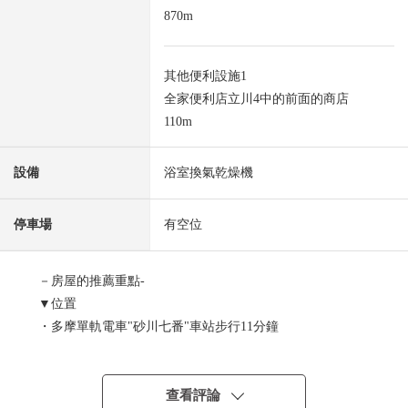
870m
其他便利設施1
全家便利店立川4中的前面的商店
110m
設備
浴室換氣乾燥機
停車場
有空位
－房屋的推薦重點-
▼位置
・多摩單軌電車"砂川七番"車站步行11分鐘
▼建築物的特徴
・土地面積120.26平方公尺
查看評論