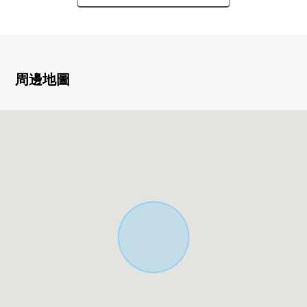
・建築面積94.80平方公尺的4LDK
・陽光關於全居室朝南良好
・通風關於三個西式房間兩面派采光良好
・位於第一類低層住宅專用區的閒靜的住宅區
周邊地圖
▼房間的特徴
・寬敞的約15.0張塌塌米LDK
・WIC，地板下邊收納等的充實的收納
・與家族的會話興奮起來的開放式廚房
■ 在找想要的家方面給予幫助的━━━━━・・・
房屋的詳細、需討論是如感興趣,歡迎請隨時聯繫我們。