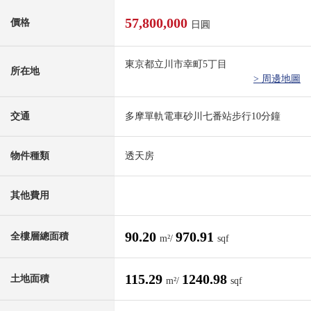
57,800,000
價格
日圓
東京都立川市幸町5丁目
所在地
> 周邊地圖
交通
多摩單軌電車砂川七番站步行10分鐘
物件種類
透天房
其他費用
90.20
970.91
全樓層總面積
m²/
sqf
115.29
1240.98
土地面積
m²/
sqf