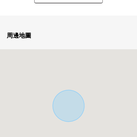
・建築面積90.20平方公尺的3LDK
・陽光關於全居室朝南良好
・通風關於兩個西式房間兩面派采光良好
・位於第一類低層住宅專用區的閒靜的住宅區
周邊地圖
▼房間的特徴
・寬敞的約18.1張塌塌米LDK
・餐具室，地板下邊收納，全居室收納等的充實的收納
・家族團欒的客廳樓梯
・與家族的會話興奮起來的開放式廚房
■ 在找想要的家方面給予幫助的━━━━━・・・
房屋的詳細、需討論是如感興趣,歡迎請隨時聯繫我們。