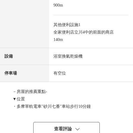
900m
其他便利設施1
全家便利店立川4中的前面的商店
140m
設備
浴室換氣乾燥機
停車場
有空位
－房屋的推薦重點-
▼位置
・多摩單軌電車"砂川七番"車站步行10分鐘
▼建築物的特徴
・土地面積115.29平方公尺
查看評論