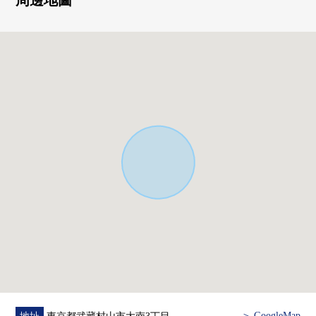
周邊地圖
▼房間的特徴
・陽光關於全居室2面采光良好
・也正完全具備閣樓收納，不僅全居室收納而且，收納力
偏高
■ 在找想要的家方面給予幫助的━━━━━・・・
房屋的詳細、需討論是如感興趣,歡迎請隨時聯繫我們。
＞ GoogleMap