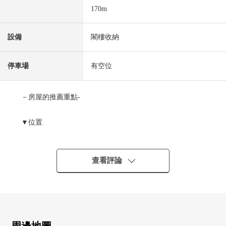
170m
設備
閣樓收納
停車場
有空位
－房屋的推薦重點-
▼位置
・西武拜島線"武藏砂川"車站步行18分鐘
▼建築物的特徴
查看評論
・土地面積121.24平方公尺
・建築面積96.04平方公尺的4LDK
・關於超市便利店10分鐘以內充實的居住環境
・來客時，也確保安心的停車位2台分鐘