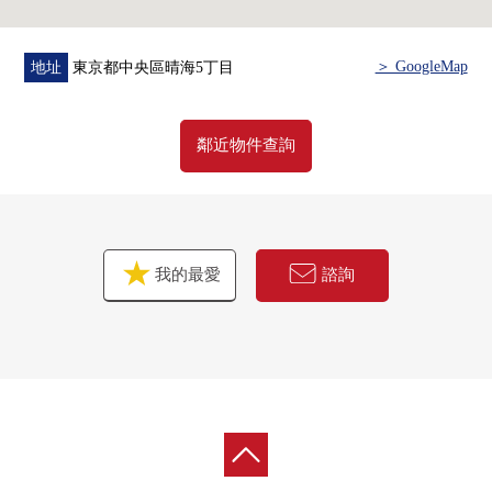
▪咖啡廳休息室(F棟14樓)
▪地方自治團體房(T棟1樓)
▪酒吧休息室(T棟48樓)
＞ GoogleMap
地址
東京都中央區晴海5丁目
其他PARK VILLAGE、SEA VILLAGE共用設施的互相利用
可
鄰近物件查詢
我的最愛
諮詢