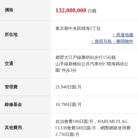
132,000,000
價格
日圓
東京都中央區晴海5丁目
所在地
> 周邊地圖
> 搜尋月島・勝鬨物件
都營大江戶線勝哄站步行15分鐘
交通
山手線新橋站公共汽車8分"晴海碼頭公
園"停歩3分
管理費
21,940日圆/月
維修基金
10,790日圆/月
自治會費100日圆/月，HARUMI FLAG
其他費用
CLUB會費500日圆/月，網際網路使用費
2,750日圆/月