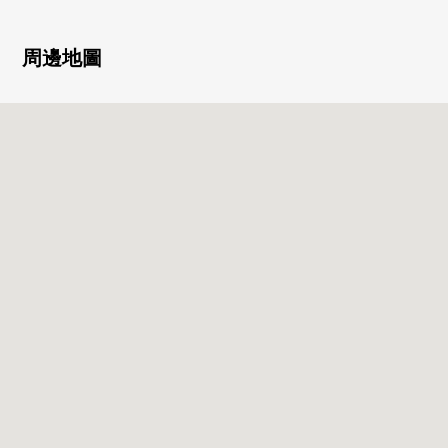
・ 1418尺寸的智能浴缸(附帶霧有桑拿房浴室暖氣烘乾機)
■ Mansion的特徴
周邊地圖
○ 三菱地所住宅株式會社其他分售
○ 前田建設工業株式會社施工
○ 277戶總戶數
○ 充實的共用設施
○ 各層垃圾站有(24時間扔垃圾可)
○ 雙重的地板、雙重天花板構造
○ 可飼養寵物（有規定）
■充實的共用設施(※部分收費)
▪派對房(B棟14樓，T棟48樓)
▪板房(A棟1樓)
▪貴賓室5個房間(B棟1樓，C棟2樓，T棟48樓)
▪開放的餐廳(C棟1樓)
▪兒童樂園區(C棟1樓，T棟2樓)
▪電影院房(D棟B1階)