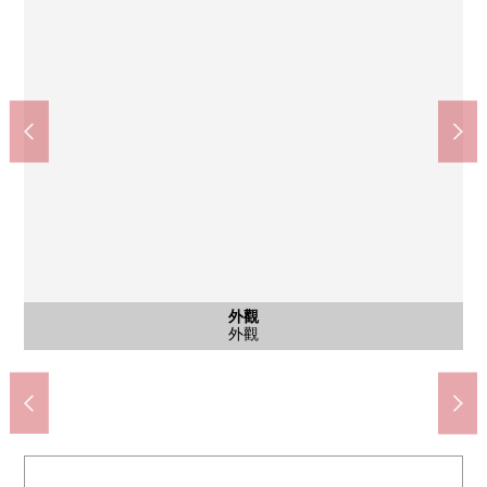
Mitsui Shopping Park LaLa terrace HARUMI FLAG(約200m)
中央區立晴海西小學中央區晴海西中學校(約320m)
晴海碼頭公園(約160m)
共有部分
共有部分
航空照片
航空照片
航空照片
航空照片
外觀
入口
大廳
外觀
其他
其他
步行3分鐘。
步行4分鐘。
步行2分鐘。
共有部分
共有部分
航空照片
航空照片
航空照片
航空照片
外觀
入口
大廳
外觀
水景
水景