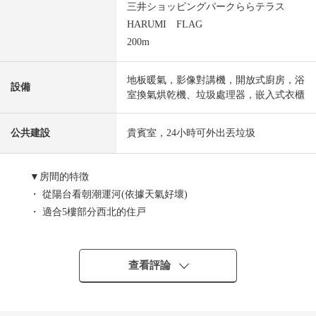
三井ショッピングパークららテラス
HARUMI FLAG
200m
地板暖氣，影像對講機，開放式廚房，浴
設備
室換氣烘乾機、垃圾處理器，嵌入式衣櫃
公共建設
貴賓室，24小時可外出丟垃圾
▼房間的特徴
・ 從陽台看朝潮運河(依據天氣好壞)
・ 適合5樓部分西北的住戸
・ 私人使用面積72.88平方公尺的3LDK+WIC
・ 開放式開敞式廚房
凈水器、垃圾處理器有
查看評論
・ 柱子的幹涉的少的間取
・ 對客餐廳部分地板暖氣有