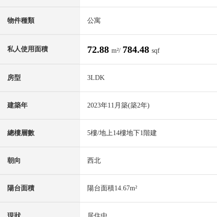
物件種類
公寓
72.88
784.48
私人使用面積
m²/
sqf
房型
3LDK
建築年
2023年11月築(築2年)
總樓層數
5樓/地上14樓地下1階建
朝向
西北
陽台面積
陽台面積14.67m²
現狀
居住中