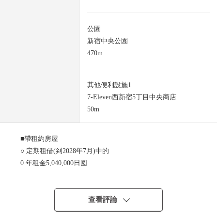
公園
新宿中央公園
470m
其他便利設施1
7-Eleven西新宿5丁目中央商店
50m
■帶租約房屋
○ 定期租借(到2028年7月)中的
0 年租金5,040,000日圆
0 表面投報率2.19%
■專有部分
查看評論
○ 適合10樓、東北的採光房