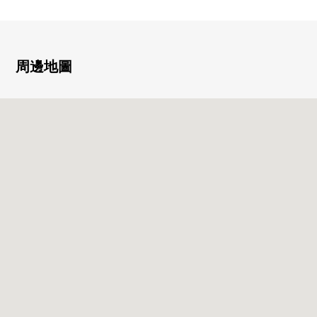
○ 正面寬度約8.95m的wide span住戸
○ 72.95平方公尺的3LDK
○ 面向各居室陽台
○ 用2面采光明亮地開放性的約13張塌塌米客餐廳
周邊地圖
■Mansion
○ 三菱地所住宅其他開發商
○ 地上60層的制震構造Tower Mansion
○ 954戶總戶數的大的地方自治團體
○ 安全充實
・雙層防盜門
・到達電梯地板限制
・24小時有人管理
○ 禮賓服務
○ 2層通頂設計的Grand休息室
○ 各層垃圾站有
○ 像飯店的內走廊設計
○ 寵物飼養可(飼養有細則)