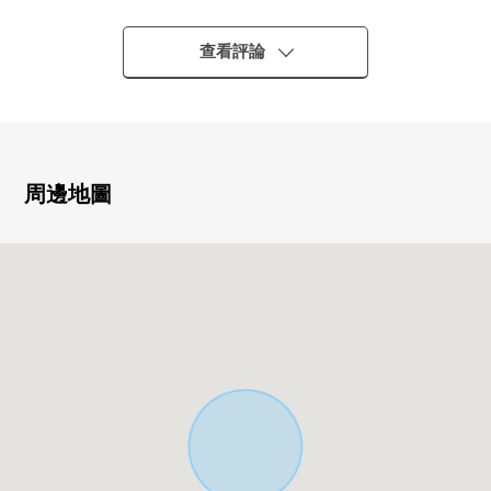
○ 商業區
○ 整形地
查看評論
○ 前面東南道路幅員約6m
○ 有建築條件，并且沒有。
周邊地圖