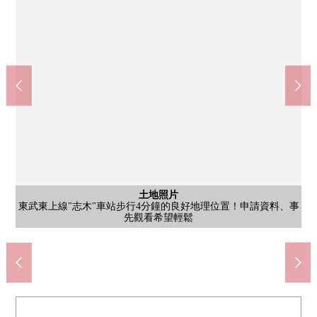
志木站東口(約290m)
步行4分鐘。在東武東上線的快車停靠車站，是對都心的交通便捷
7-Eleven志木站南口店(約50m)
土地照片
東武東上線"志木"車站步行4分鐘的良好地理位置！申請資料、事
的車站。近年來有樂町線，副都心線，東急東橫線等的互相交錯
24小時營業的便利店在步行範圍以內為也能隨便順路去通勤、上
新座志木中央綜合醫院(約480m)
新座市立第2中學(約1640m)
志木站前郵局(約230m)
含有前面道路的外觀
土地照片
土地面積404.45平方公尺(約122.34坪)※ 有建築條件，并且沒有。
TAIRAYA志木商店(約290m)
新座市立東北小學(約800m)
新座中央路診療所(約280m)
增加，交通方便性提高了。
前面東南道路幅員約6m
富士冢公園(約150m)
新座市的綜合醫院
先觀看希望輕鬆
步行19分鐘。
學的話便利。
步行6分鐘。