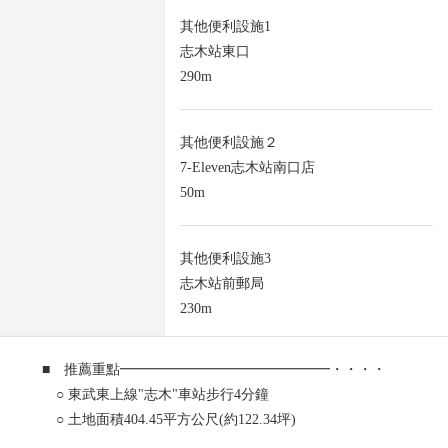
其他便利設施1
志木站東口
290m
其他便利設施２
7-Eleven志木站南口店
50m
其他便利設施3
志木站前郵局
230m
■ 推薦重點━━━━━━━━━━━━━━━・・・・
○ 東武東上線"志木"車站步行4分鐘
○ 土地面積404.45平方公尺(約122.34坪)
○ 遞交馬上可(殘代金精算後)