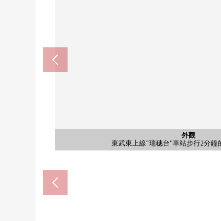
瑞穗台站(東武東上幹線)(約1
東武東上線"瑞穗台"車站是"東武店"也和東口、西口在
全家便利店瑞穗台站西口店(約1
外觀
外觀
外觀
24小時營業的便利店在步行範圍以內為也能隨便
東武東上線"瑞穗台"車站步行2分鐘
Maruetsu瑞穗台商店(約13
富士見市立關澤小學(約60
富士見市立西中學校(約65
東武店瑞穗台東商店(約16
鬆本清瑞穗台站商店(約28
富士見瑞穗台郵局(約570
瑞穗台醫院(約220m)
作為投資用而推薦
大樓。
外觀