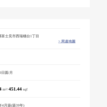
縣富士見市西瑞穗台1丁目
> 周邊地圖
90日圆/月
94
451.44
m²/
sqf
7年4月築(築39年)