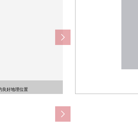
60m)
在1977年完成的車站進入的車站
80m)
順路去通勤、上學的話便利。
的良好地理位置
0m)
0m)
0m)
0m)
0m)
m)