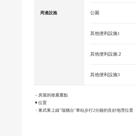
公園
周邊設施
其他便利設施1
其他便利設施２
其他便利設施3
－房屋的推薦重點
▼位置
・東武東上線"瑞穗台"車站步行2分鐘的良好地理位置
▼Mansion，房間的特徴
・9個房間(出租中)銷售