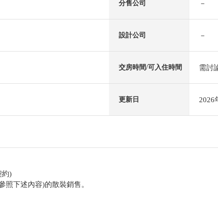
－
分售公司
－
設計公司
需討
交房時間/可入住時間
202
更新日
約)
(參照下述內容)的散裝銷售。