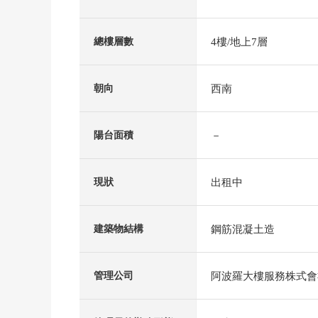
4樓/地上7層
總樓層數
西南
朝向
－
陽台面積
出租中
現狀
鋼筋混凝土造
建築物結構
阿波羅大樓服務株式會
管理公司