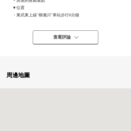
－房屋的推薦重點
▼位置
・東武東上線"柳瀨川"車站步行6分鐘
▼房間的特徴
・有專用門
查看評論
・陽光在適合東南的陽台良好
・擁有兩個陽台的邊間
・與家族的會話興奮起來的開放式廚房
▼設備
周邊地圖
・附帶能減輕家務的負擔的洗碗機
・1具在洗滌槽周圍感覺清醒的出示的凈水器型栓
・有窗，容易換空氣，亮的浴室、洗手間
・也便於雨的日的浴室換氣乾燥機的
・在廁所，附帶舒適的溫水衝洗馬桶座
・有全居室收納