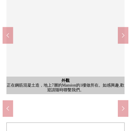
外觀
客廳
客廳
廚房
洗臉
廁所
收納
室內
收納
室內
收納
約12.8張塌塌米LDK。因為是容易把家具的版面設計換成的長方形
約12.8張塌塌米LDK。廚房一邊遮蓋生活感，一邊是與在客廳的家
正在鋼筋混凝土造，地上7層的Mansion的1樓做所在。如感興趣,歡
用3份爐子、洗碗機效率好進行家務，能到有空的時間享受愛好的
約5.9張塌塌米西式房間。有縱深某一個壁櫥，感覺清醒的收納能
約5.3張塌塌米西式房間。為簡單的裝修，能享受喜歡的味道的室
約5.3張塌塌米西式房間。為能把西服掛起來好像容易決定每天的
約3.8張塌塌米西式房間。放桌子，也作為在家的工作區以及圖書
三面鏡背後，盤子下面確保存儲空間。能收藏洗滌劑的存貨以及
約3.8張塌塌米西式房間。為有空白能收藏旅行箱這樣的大的東
吊戸棚被為廁所上部設定，收納能要衛生紙的存貨以及清掃工
公共汽車
客廳
廚房
室內
陽台
收納
室內
門口
門口
外觀
入口
約12.8張塌塌米LDK。廚房天花板感覺清醒的看得見的嵌入燈使用
約5.9張塌塌米西式房間。面向陽台，是被感到自然光的房間。
是櫃台部分裝飾鑰匙盒場以及小東西，能給門口上色的空白。
有以白為基調的清潔感覺的門口。爽快地招待重要的客人。
不從門口看得見客廳的私人的空白的間取設計。
為沒有吊戸棚的開放的類型，有開放感覺。
的空間所以好像能享受喜歡的室內裝飾
doragguseimusu柳瀨川商店(約190m)
有以白領為基調的清潔感覺的浴室。
7-Eleven志木柳瀨川站前店(約530m)
柳瀨川站(東武東上幹線)(約450m)
新座志木中央綜合醫院(約1360m)
Maruetsu志木幸町商店(約880m)
峰會商店柳瀨川站前店(約600m)
時間以及與家族的團聚的時間。
志木市立志木第3小學(約600m)
志木市立志木第2中學(約700m)
是被感到安心感的安全體制。
族的會話能享受的好的設計
洗臉小東西，栓周圍整理。
柳瀨川站前郵局(約500m)
要衣服或者床上用品。
蓼內科診所(約530m)
迎請隨時聯繫我們。
空白可以靈活使用。
Mansion中庭
內裝飾。
走廊收納
協調。
具。
西。
陽台