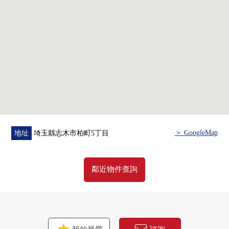
▼翻新內容(2026年1月實施)
・廚房
・浴室
・洗臉室
・廁所
・地板
・牆
・House清洗
▼周邊環境
・在步行範圍以內生活環境充實
＞ GoogleMap
地址
埼玉縣志木市柏町5丁目
・是便於通勤、上學的良好地理位置
■在找想要的家方面給予幫助的━━━━━・・・
鄰近物件查詢
房屋的詳細、需討論是如感興趣,歡迎請隨時聯繫我們。