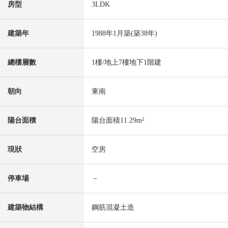
房型
3LDK
建築年
1988年1月築(築38年)
總樓層數
1樓/地上7樓地下1階建
朝向
東南
陽台面積
陽台面積11.29m²
現狀
空房
停車場
－
建築物結構
鋼筋混凝土造