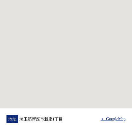
・約6.0張塌塌米安靜的氣氛的和式房間
▼設備
・與家族的會話興奮起來的開放式廚房
・收藏嵌入式衣櫃，充實
・支持作為便利的24小時的宅配保管櫃的
▼翻新內容(2026年4月實施)
・Cross張替(所有房間)
・盥洗台交換，靠墊層張替
・廁所更換，靠墊層張替
・浴室交換
・廚房交換
・和室畳表替，隔扇、拉門張替
・House清洗
＞ GoogleMap
地址
埼玉縣新座市新座1丁目
▼周邊環境
・到超市"Coop mirai志木幸町商店"步行5分鐘(約370m)