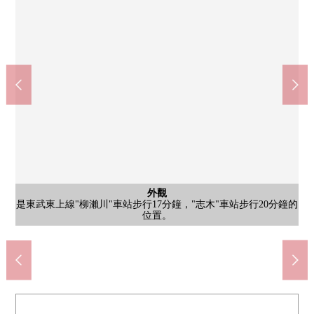
全家便利店志木幸町4丁目商店(約540m)
柳瀨川站(東武東上幹線)(約1360m)
約540m到全家便利店志木幸町4丁目商店步行7分鐘。24小時營業
在東武東上線柳瀨川站西口，在約3000戶生活的大規模的公寓的
外觀
是東武東上線"柳瀨川"車站步行17分鐘，"志木"車站步行20分鐘的
志木New Town，東口，閒靜的住宅區展開了。車站名的由來的自
的便利店在步行範圍以內為也能隨便順路去通勤、上學的話便
Coop mirai志木幸町商店(約370m)
新座市立新座小學(約750m)
公共汽車
西式房間
西式房間
西式房間
西式房間
和式房間
和式房間
客廳
廚房
廚房
洗臉
廁所
收納
門口
陽台
客廳
客廳
外觀
外觀
如果步行10分鐘孩子也不久能無勉強而到新座市立新座小學去
然豐富的柳瀨川現在也現在是居民的休息處。
到便利的Coop mirai志木幸町商店步行5分鐘
WELPARK志木幸町商店(約540m)
Coop幸町商店(約1000m)
akore新座商店(約440m)
新座診所(約370m)
櫻花公園(約460m)
嵌入式衣櫃
公共汽車
西式房間
西式房間
西式房間
西式房間
和式房間
和式房間
位置。
客廳
廚房
廚房
洗臉
廁所
門口
陽台
客廳
客廳
外觀
外觀
利。