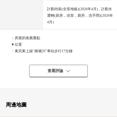
計劃內裝(全室地板)(2026年4月) , 計劃水
運轉(廚房，浴室，廁所，洗手間)(2026年
4月)
－房屋的推薦重點
▼位置
・東武東上線"柳瀨川"車站步行17分鐘
・東武東上線"志木"車站步行20分鐘
▼Mansion的特徴
查看評論
・安全也在防盜門在的Mansion放心
・能在和重要的寵物一起生活的公寓(有細則)
・有寵物專用的清洗場所
▼房間的特徴
周邊地圖
・2樓部分朝南西的3LDK
・約13.8張塌塌米寬敞的生活