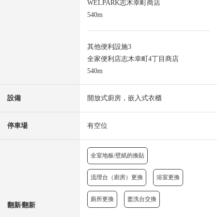
WELPARK志木幸町商店
540m
其他便利設施3
全家便利店志木幸町4丁目商店
540m
設備
開放式廚房，嵌入式衣櫃
停車場
有空位
全室地板/壁紙的換貼
流理台（廚房）更換
浴室更換
廁所更換
盥洗台交換
翻新⁄翻新