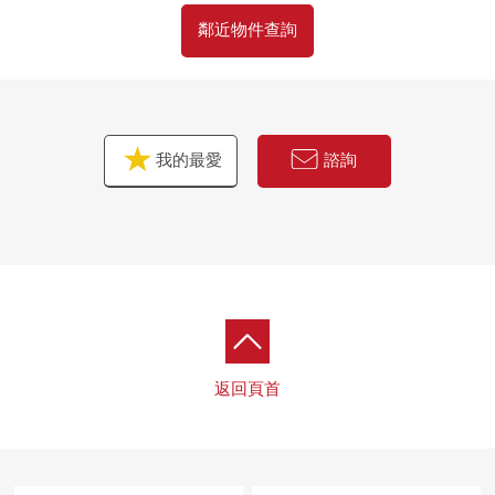
鄰近物件查詢
■在找想要的家方面給予幫助的━━━━━・・・
房屋的詳細、需討論是如感興趣,歡迎請隨時聯繫我們。
我的最愛
諮詢
返回頁首