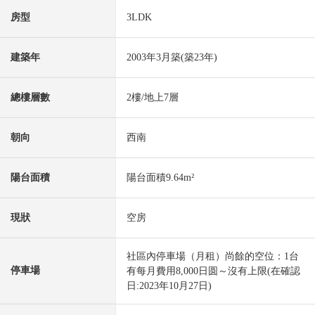
房型
3LDK
建築年
2003年3月築(築23年)
總樓層數
2樓/地上7層
朝向
西南
陽台面積
陽台面積9.64m²
現狀
空房
社區內停車場（月租）尚餘的空位：1台
停車場
有每月費用8,000日圆～沒有上限(在確認
日:2023年10月27日)