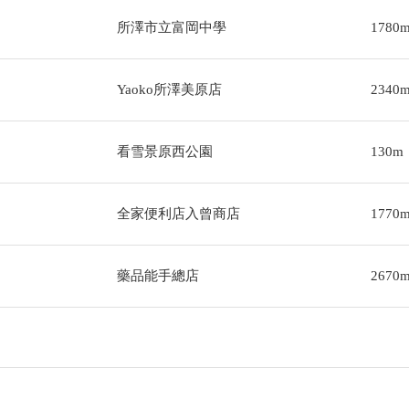
所澤市立富岡中學
1780
Yaoko所澤美原店
2340
看雪景原西公園
130m
全家便利店入曾商店
1770
藥品能手總店
2670