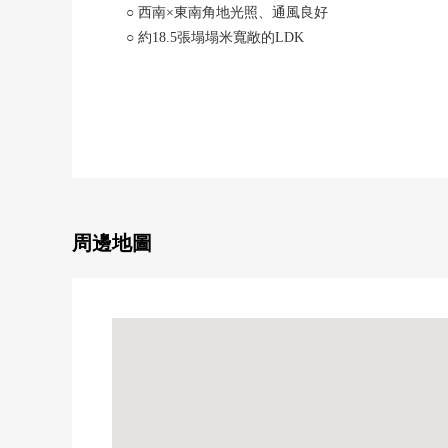
○ 西南×東南角地光照、通風良好
○ 約18.5張塌塌米寬敞的LDK
○ 與家族的會話興奮起來的開放式廚房
○ 收藏嵌入式衣櫃，充實
○ 有地板下邊儲藏室
○ 寬敞的屋頂陽台
○ 家務流跡線是被想的容易使用的房型
○ 有停車場2台分鐘(出自車型的)
■ 從負責人一句話━━━━━━━━━・・・・・
周邊地圖
○ 也把周邊環境以及周邊設施合起來，不僅本房屋而
○ 製作記載本物件購置時出現的各項費用、住宅貸款
○ 也一共接受移動(重新購買)需討論。
○ 想要參觀的顧客敬請垂詢到負責早熟。