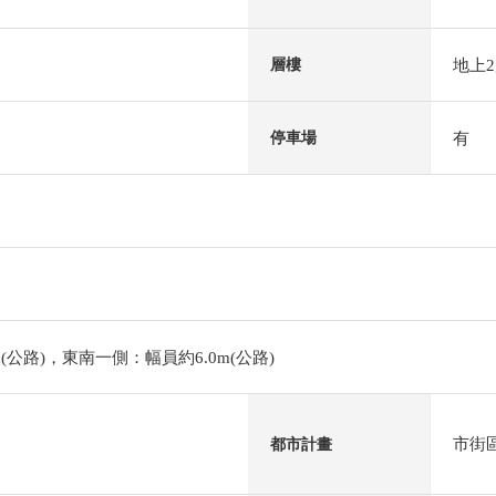
地上
層樓
有
停車場
(公路)，東南一側：幅員約6.0m(公路)
市街
都市計畫