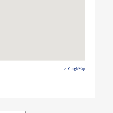
＞ GoogleMap