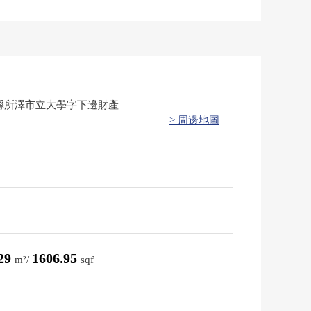
縣所澤市立大學字下邊財產
> 周邊地圖
.29
1606.95
m²/
sqf