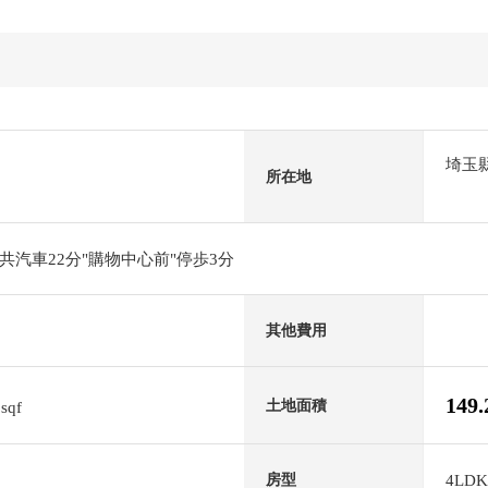
埼玉
所在地
汽車22分"購物中心前"停歩3分
其他費用
2
149
土地面積
sqf
4LDK
房型