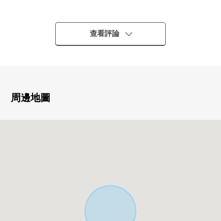
○ 閒靜的住宅區
■ 推薦重點━━━━━━━━━━・・・・・
查看評論
○ 約33.57坪的整形地
○ 每前面道路約6m有開放感覺
○ 在周圍，綠多，并且居住環境良好
○ 備有生活便利設施的居住環境
○ 到小學步行10分鐘的範圍以內
周邊地圖
■ 從負責人一句話━━━━━━━━━・・・・・
○ 也把周邊環境以及周邊設施合起來，不僅本房屋而且，
做向導吧。
○ 本物件購置時出現的各項費用、住宅貸款利用時的月的
償還例
製作記載的資金計劃表吧。
○ 也一共接受移動(重新購買)需討論。
○ 想要參觀的顧客敬請垂詢到負責早熟。