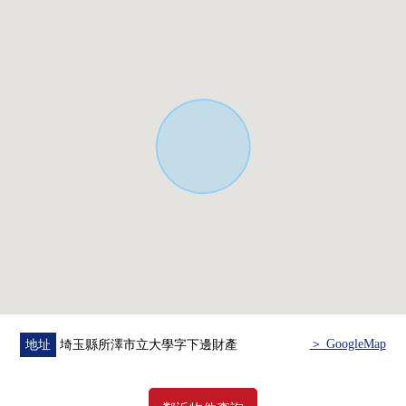
■ 設備
○ 附帶洗碗機、凈水器的櫃台廚房
○ 溫水衝洗功能在的馬桶座(1F、2F)
○ 附帶TV監視器的內部對講機
○ 復數層玻璃
＞ GoogleMap
地址
埼玉縣所澤市立大學字下邊財產