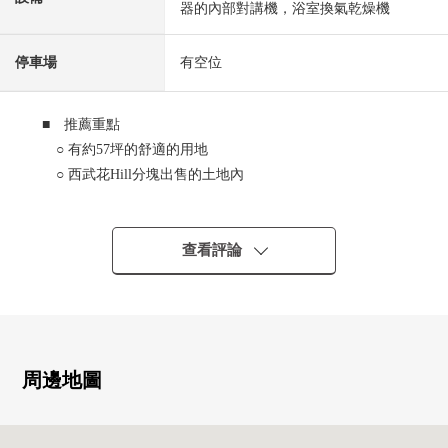
器的內部對講機，浴室換氣乾燥機
停車場
有空位
■ 推薦重點
○ 有約57坪的舒適的用地
○ 西武花Hill分塊出售的土地內
○ 區劃位於準備的閒靜的住宅區
○ 車的進出容易做前面道路的約5m寬度
○ 汽車空間並列2台分鐘(在車型順便去)
查看評論
○ 約22張塌塌米LDK的寬敞的4LDK
○ 與家族的會話興奮起來的櫃台廚房(附帶洗碗機)
○ 主卧室約9張塌塌米+嵌入式衣櫃
○ 收納豐富的索爾型的鞋櫃
○ 便於嬰兒車以及打高爾夫球，後退的收藏的泥地收納
周邊地圖
○ 到公車站步行3分鐘
○ 到綜合醫院步行10分鐘的範圍以內