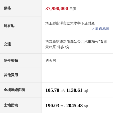
37,990,000
價格
日圓
埼玉縣所澤市立大學字下邊財產
所在地
> 周邊地圖
西武新宿線新所澤站公共汽車20分"看雪
交通
景ka原"停歩3分
物件種類
透天房
其他費用
105.78
1138.61
全樓層總面積
m²/
sqf
190.03
2045.48
土地面積
m²/
sqf